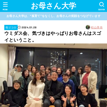
お母さん大学
MENU
SEARCH
お母さん大学は、“孤育て”をなくし、お母さんの笑顔をつなげています
2024.01.28
松山美奈
母ゴコロ
ウミダス会、気づきはやっぱりお母さんはスゴ
イということ。