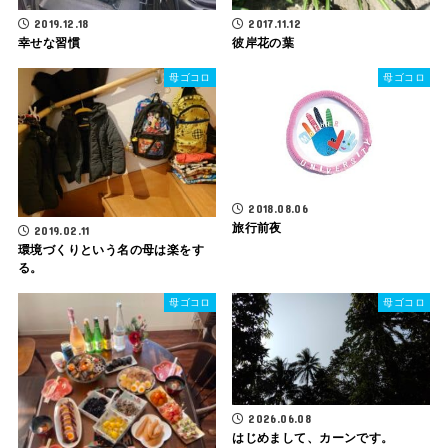
2019.12.18
2017.11.12
幸せな習慣
彼岸花の葉
母ゴコロ
母ゴコロ
2018.08.06
旅行前夜
2019.02.11
環境づくりという名の母は楽をす
る。
母ゴコロ
母ゴコロ
2026.06.08
はじめまして、カーンです。