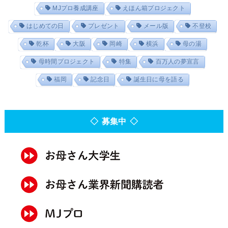
MJプロ養成講座
えほん箱プロジェクト
はじめての日
プレゼント
メール版
不登校
乾杯
大阪
岡崎
横浜
母の湯
母時間プロジェクト
特集
百万人の夢宣言
福岡
記念日
誕生日に母を語る
◇ 募集中 ◇