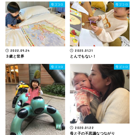
母ゴコロ
母ゴコロ
2022.09.24
2025.01.31
３歳と世界
とんでもない！
母ゴコロ
母ゴコロ
2020.01.22
母と子の不思議なつながり