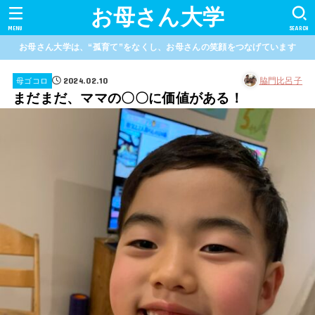
お母さん大学
MENU
SEARCH
お母さん大学は、“孤育て”をなくし、お母さんの笑顔をつなげています
2024.02.10
脇門比呂子
母ゴコロ
まだまだ、ママの〇〇に価値がある！