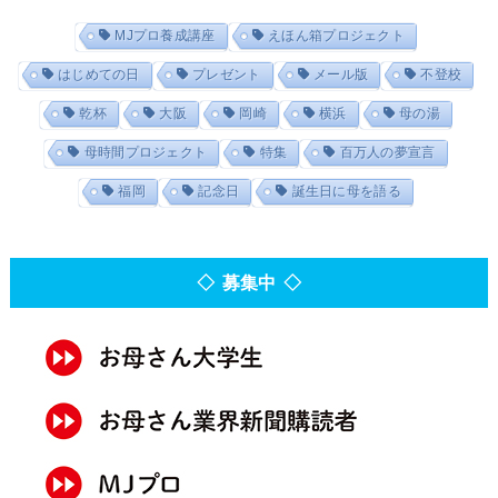
MJプロ養成講座
えほん箱プロジェクト
はじめての日
プレゼント
メール版
不登校
乾杯
大阪
岡崎
横浜
母の湯
母時間プロジェクト
特集
百万人の夢宣言
福岡
記念日
誕生日に母を語る
◇ 募集中 ◇