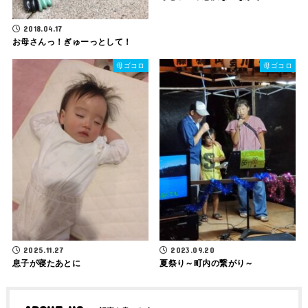
2018.04.17
お母さんっ！ぎゅーっとして！
母ゴコロ
母ゴコロ
2025.11.27
2023.09.20
息子が寝たあとに
夏祭り～町内の繋がり～