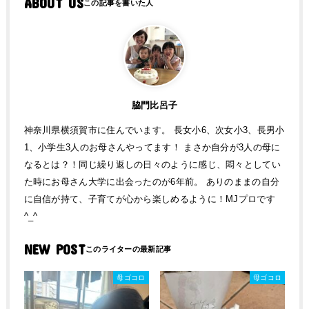
ABOUT US
脇門比呂子
神奈川県横須賀市に住んでいます。 長女小6、次女小3、長男小
1、小学生3人のお母さんやってます！ まさか自分が3人の母に
なるとは？！同じ繰り返しの日々のように感じ、悶々としてい
た時にお母さん大学に出会ったのが6年前。 ありのままの自分
に自信が持て、子育てが心から楽しめるように！MJプロです
^_^
NEW POST
母ゴコロ
母ゴコロ