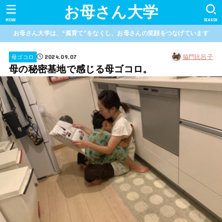
お母さん大学
MENU
SEARCH
お母さん大学は、“孤育て”をなくし、お母さんの笑顔をつなげています
2024.09.07
脇門比呂子
母ゴコロ
母の秘密基地で感じる母ゴコロ。