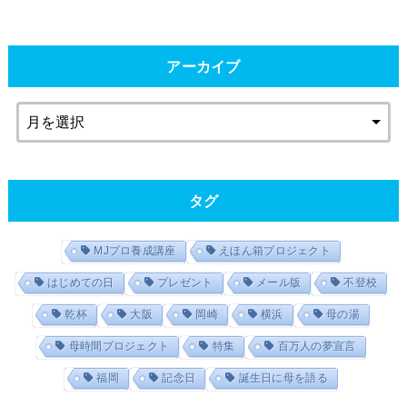
アーカイブ
タグ
MJプロ養成講座
えほん箱プロジェクト
はじめての日
プレゼント
メール版
不登校
乾杯
大阪
岡崎
横浜
母の湯
母時間プロジェクト
特集
百万人の夢宣言
福岡
記念日
誕生日に母を語る