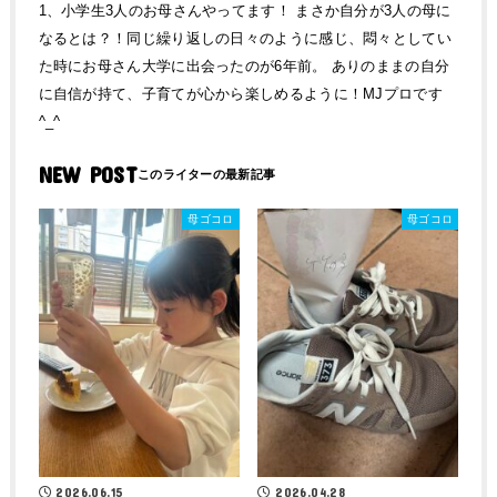
1、小学生3人のお母さんやってます！ まさか自分が3人の母に
なるとは？！同じ繰り返しの日々のように感じ、悶々としてい
た時にお母さん大学に出会ったのが6年前。 ありのままの自分
に自信が持て、子育てが心から楽しめるように！MJプロです
^_^
NEW POST
母ゴコロ
母ゴコロ
2026.06.15
2026.04.28