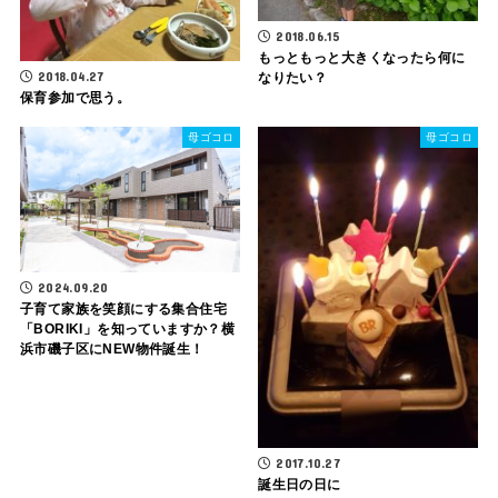
2018.06.15
もっともっと大きくなったら何に
2018.04.27
なりたい？
保育参加で思う。
母ゴコロ
母ゴコロ
2024.09.20
子育て家族を笑顔にする集合住宅
「BORIKI」を知っていますか？横
浜市磯子区にNEW物件誕生！
2017.10.27
誕生日の日に