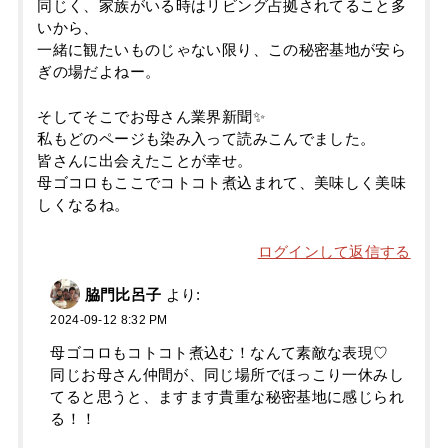
同じく、家族がいる時はリビング占拠されてること多
いから、
一緒に観たいものじゃない限り、この秘密基地が安ら
ぎの場だよねー。
そしてそこでお母さん業界新聞✨
私もどのページも染み入って読みこんでました。
皆さんに出会えたことが幸せ。
母ゴコロもここでコトコト煮込まれて、美味しく美味
しくなるね。
ログインして返信する
脇門比呂子
より:
2024-09-12 8:32 PM
母ゴコロもコトコト煮込む！なんて素敵な表現♡
同じお母さん仲間が、同じ場所でほっこり一休みし
てると思うと、ますます貴重な秘密基地に感じられ
る！！