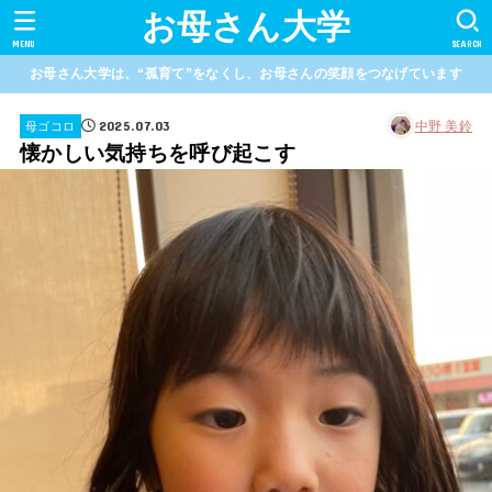
お母さん大学
MENU
SEARCH
お母さん大学は、“孤育て”をなくし、お母さんの笑顔をつなげています
2025.07.03
中野 美鈴
母ゴコロ
懐かしい気持ちを呼び起こす