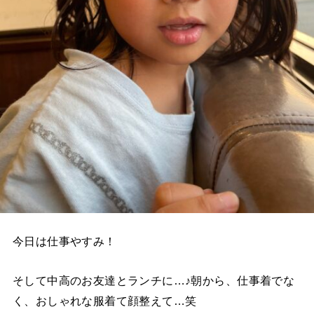
今日は仕事やすみ！
そして中高のお友達とランチに…♪朝から、仕事着でな
く、おしゃれな服着て顔整えて…笑