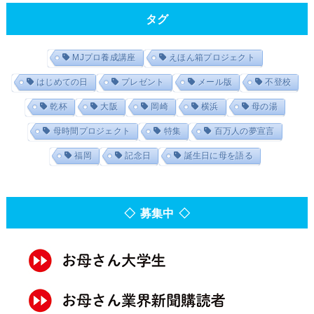
タグ
MJプロ養成講座
えほん箱プロジェクト
はじめての日
プレゼント
メール版
不登校
乾杯
大阪
岡崎
横浜
母の湯
母時間プロジェクト
特集
百万人の夢宣言
福岡
記念日
誕生日に母を語る
◇ 募集中 ◇