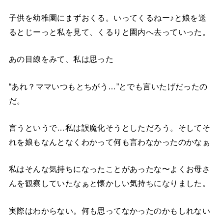
子供を幼稚園にまずおくる。いってくるねー♪と娘を送
るとじーっと私を見て、くるりと園内へ去っていった。
あの目線をみて、私は思った
“あれ？ママいつもとちがう…”とでも言いたげだったの
だ。
言うというで…私は誤魔化そうとしただろう。そしてそ
れを娘もなんとなくわかって何も言わなかったのかなぁ
私はそんな気持ちになったことがあったな〜よくお母さ
んを観察していたなぁと懐かしい気持ちになりました。
実際はわからない。何も思ってなかったのかもしれない