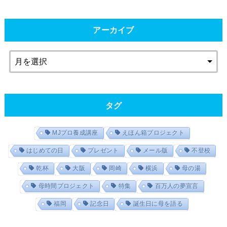
アーカイブ
タグ
MJプロ養成講座
えほん箱プロジェクト
はじめての日
プレゼント
メール版
不登校
乾杯
大阪
岡崎
横浜
母の湯
母時間プロジェクト
特集
百万人の夢宣言
福岡
記念日
誕生日に母を語る