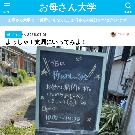
お母さん大学
MENU
SEARCH
お母さん大学は、“孤育て”をなくし、お母さんの笑顔をつなげています
2025.07.08
中平 遼
母ゴコロ
よっしゃ！支局にいってみよ！