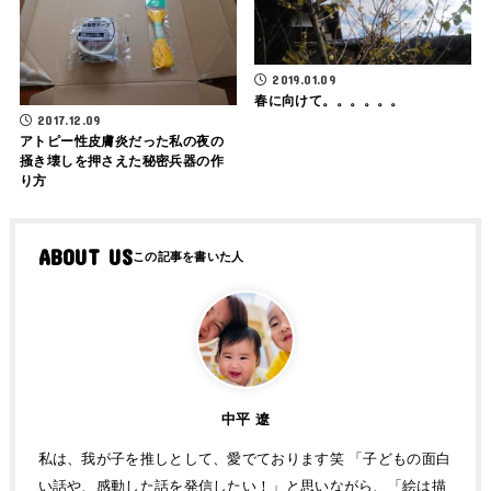
2019.01.09
春に向けて。。。。。。
2017.12.09
アトピー性皮膚炎だった私の夜の
掻き壊しを押さえた秘密兵器の作
り方
ABOUT US
中平 遼
私は、我が子を推しとして、愛でております笑 「子どもの面白
い話や、感動した話を発信したい！」と思いながら、「絵は描