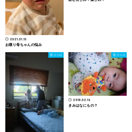
2021.01.15
お喋り母ちゃんの悩み
母ゴコロ
母ゴコロ
2018.02.16
きみはなにもの？