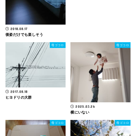
2018.08.17
後姿だけでも楽しそう
母ゴコロ
母ゴコロ
2017.08.18
ヒヨドリの大群
2025.03.26
横にいない
母ゴコロ
母ゴコロ