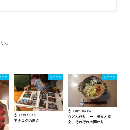
さい。
ゴコロ
母ゴコロ
母ゴコロ
2023.04.24
2019.10.25
うどん作り ー 長女と次
アナログの良さ
女、それぞれの関わり