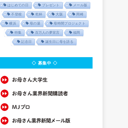
はじめての日
プレゼント
メール版
不登校
乾杯
大阪
岡崎
横浜
母の湯
母時間プロジェクト
特集
百万人の夢宣言
福岡
記念日
誕生日に母を語る
◇ 募集中 ◇