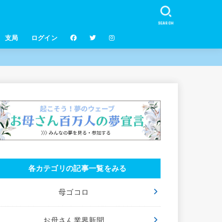
SEARCH
支局
ログイン
各カテゴリの記事一覧をみる
母ゴコロ
お母さん業界新聞