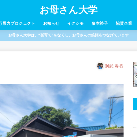
お母さん大学
万母力プロジェクト
お知らせ
イクシモ
藤本裕子
協賛企業
お母さん大学は、“孤育て”をなくし、お母さんの笑顔をつなげています
則武 春香