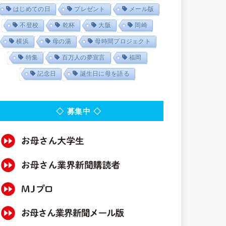
はじめての日
プレゼント
メール版
不登校
乾杯
大阪
岡崎
横浜
母の湯
母時間プロジェクト
特集
百万人の夢宣言
福岡
記念日
誕生日に母を語る
◇ 募集中 ◇