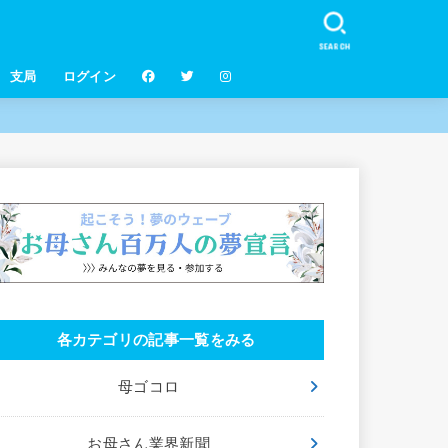
SEARCH
支局
ログイン
各カテゴリの記事一覧をみる
母ゴコロ
お母さん業界新聞