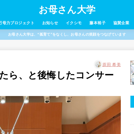
お母さん大学
万母力プロジェクト
お知らせ
イクシモ
藤本裕子
協賛企業
お母さん大学は、“孤育て”をなくし、お母さんの笑顔をつなげています
原田 希美
たら、と後悔したコンサー