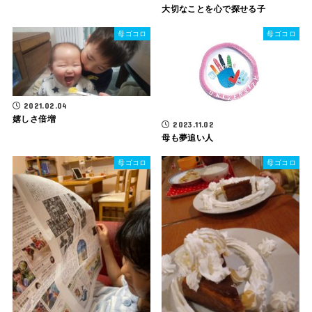
大切なことを心で探せる子
母ゴコロ
母ゴコロ
2021.02.04
嬉しさ倍増
2023.11.02
母も夢追い人
母ゴコロ
母ゴコロ