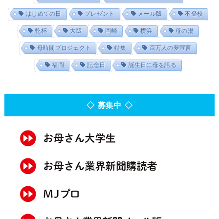
はじめての日
プレゼント
メール版
不登校
乾杯
大阪
岡崎
横浜
母の湯
母時間プロジェクト
特集
百万人の夢宣言
福岡
記念日
誕生日に母を語る
◇ 募集中 ◇