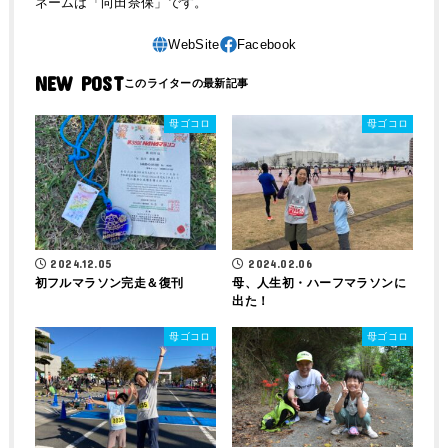
ネームは「向田奈保」です。
NEW POST
母ゴコロ
母ゴコロ
2024.12.05
2024.02.06
初フルマラソン完走＆復刊
母、人生初・ハーフマラソンに
出た！
母ゴコロ
母ゴコロ