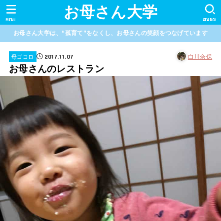
お母さん大学
MENU
SEARCH
お母さん大学は、“孤育て”をなくし、お母さんの笑顔をつなげています
2017.11.07
白川奈保
母ゴコロ
お母さんのレストラン