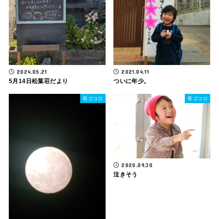
2024.05.21
2021.04.11
5月14日松葉荘だより
ついに年少。
母ゴコロ
母ゴコロ
2020.09.30
泣きそう