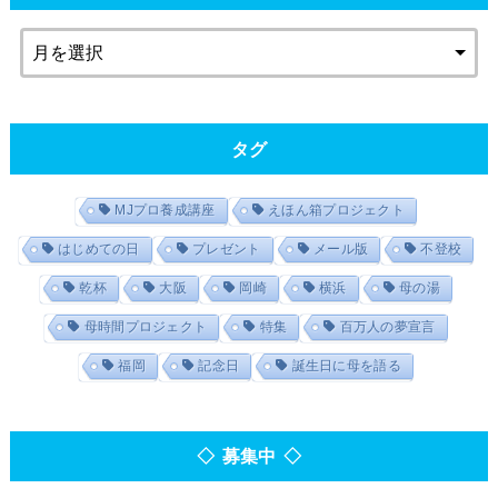
タグ
MJプロ養成講座
えほん箱プロジェクト
はじめての日
プレゼント
メール版
不登校
乾杯
大阪
岡崎
横浜
母の湯
母時間プロジェクト
特集
百万人の夢宣言
福岡
記念日
誕生日に母を語る
◇ 募集中 ◇