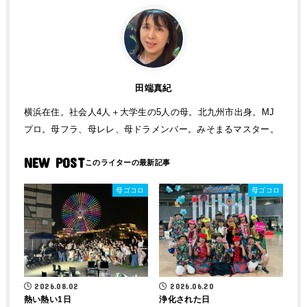
田端真紀
横浜在住。社会人4人＋大学生の5人の母。北九州市出身。MJ
プロ。母フラ、母レレ、母ドラメンバー。みそまるマスター。
NEW POST
母ゴコロ
母ゴコロ
2026.08.02
2026.06.20
熱い熱い1日
浄化された日