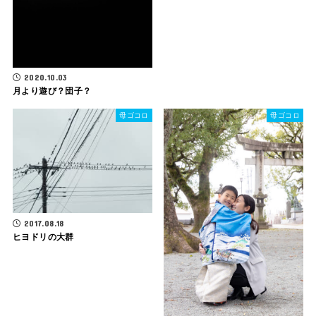
2020.10.03
月より遊び？団子？
母ゴコロ
母ゴコロ
2017.08.18
ヒヨドリの大群