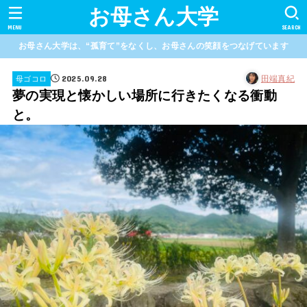
お母さん大学
MENU
SEARCH
お母さん大学は、“孤育て”をなくし、お母さんの笑顔をつなげています
2025.09.28
田端真紀
母ゴコロ
夢の実現と懐かしい場所に行きたくなる衝動
と。