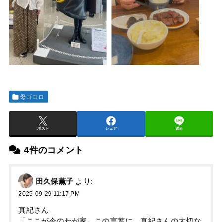
母ゴコロ
ポスト
シェア
送る
4件のコメント
田久保薫子
より:
2025-09-29 11:17 PM
真紀さん
「ここが今のわが家」この言葉に、真紀さんの大切な