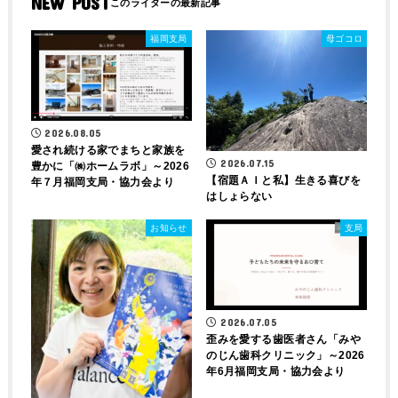
NEW POST
福岡支局
母ゴコロ
2026.08.05
愛され続ける家でまちと家族を
2026.07.15
豊かに「㈱ホームラボ」～2026
【宿題ＡＩと私】生きる喜びを
年７月福岡支局・協力会より
はしょらない
お知らせ
支局
2026.07.05
歪みを愛する歯医者さん「みや
のじん歯科クリニック」～2026
年6月福岡支局・協力会より