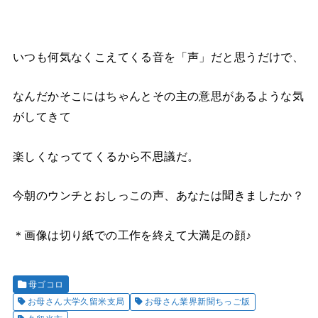
いつも何気なくこえてくる音を「声」だと思うだけで、
なんだかそこにはちゃんとその主の意思があるような気
がしてきて
楽しくなっててくるから不思議だ。
今朝のウンチとおしっこの声、あなたは聞きましたか？
＊画像は切り紙での工作を終えて大満足の顔♪
母ゴコロ
お母さん大学久留米支局
お母さん業界新聞ちっご版