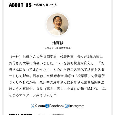
ABOUT US
池田彩
お母さん大学福岡支局長
（一社）お母さん大学福岡支局 代表理事 長女が1歳の頃に
お母さん大学に出会いました。ペンを持ち視点が変化し、「お
母さんになれてよかった！」と心から感じ久留米で活動をスタ
ートして15年。現在は、久留米市合川町の「松葉荘」で居場所
づくりをしながら、九州中のお母さんにお母さん業界新聞を届
けようと奮闘中。３児（高３、高１、小６）の母／MJプロ／み
そまるマスター／みそソムリエ