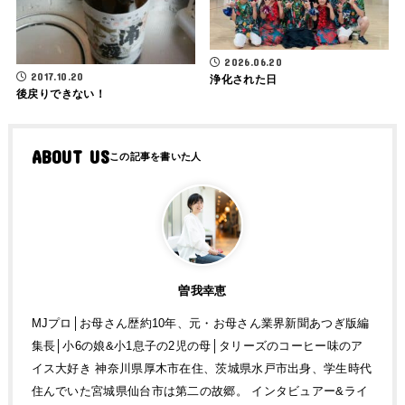
2026.06.20
2017.10.20
浄化された日
後戻りできない！
ABOUT US
曽我幸恵
MJプロ│お母さん歴約10年、元・お母さん業界新聞あつぎ版編
集長│小6の娘&小1息子の2児の母│タリーズのコーヒー味のア
イス大好き 神奈川県厚木市在住、茨城県水戸市出身、学生時代
住んでいた宮城県仙台市は第二の故郷。 インタビュアー&ライ