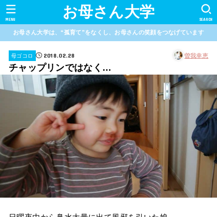
お母さん大学
MENU
SEARCH
お母さん大学は、“孤育て”をなくし、お母さんの笑顔をつなげています
2018.02.28
曽我幸恵
母ゴコロ
チャップリンではなく…