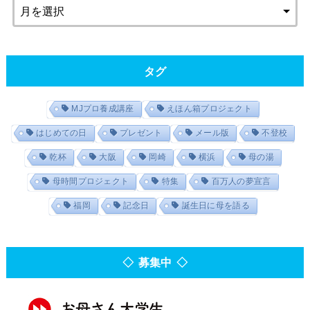
タグ
MJプロ養成講座
えほん箱プロジェクト
はじめての日
プレゼント
メール版
不登校
乾杯
大阪
岡崎
横浜
母の湯
母時間プロジェクト
特集
百万人の夢宣言
福岡
記念日
誕生日に母を語る
◇ 募集中 ◇