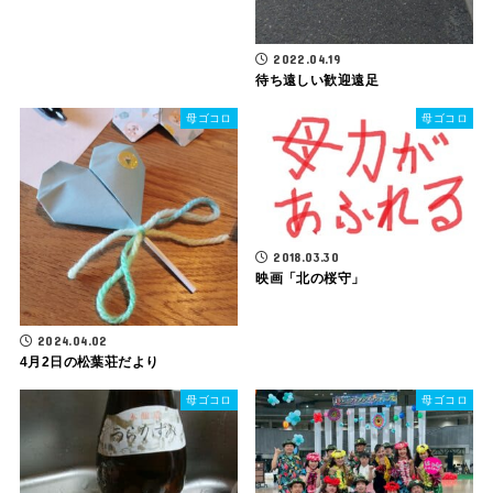
2022.04.19
待ち遠しい歓迎遠足
母ゴコロ
母ゴコロ
2018.03.30
映画「北の桜守」
2024.04.02
4月2日の松葉荘だより
母ゴコロ
母ゴコロ