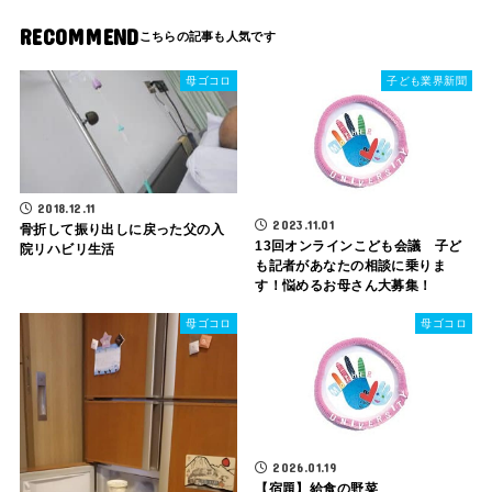
RECOMMEND
母ゴコロ
子ども業界新聞
2018.12.11
2023.11.01
骨折して振り出しに戻った父の入
13回オンラインこども会議 子ど
院リハビリ生活
も記者があなたの相談に乗りま
す！悩めるお母さん大募集！
母ゴコロ
母ゴコロ
2026.01.19
【宿題】給食の野菜