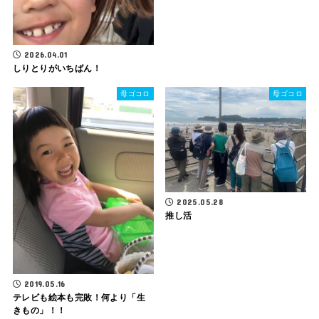
2026.04.01
しりとりがいちばん！
母ゴコロ
母ゴコロ
2025.05.28
推し活
2019.05.16
テレビも絵本も完敗！何より「生
きもの」！！