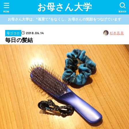
お母さん大学
MENU
SEARCH
お母さん大学は、“孤育て”をなくし、お母さんの笑顔をつなげています
2018.06.14
杉本真美
母ゴコロ
毎日の髪結