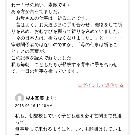
わー！母の願い、素敵です♪
ある方が言ってました。
「お母さんの仕事は、祈ることです。
昔はよく、お天道さまに手を合わせ、縫物をして祈
りを込め、おむすびを握って祈りを込めていました。
今の日本人は、祈らなくなりました。」と・・・・
宗教関係者ではないのですが、「母の仕事は祈るこ
と」との言葉が、
この記事を読んで蘇りました。
私も毎朝、こどもたちが登校する背中に手を合わせ
て、一日の無事を祈っています。
ログインして返信する
杉本真美
より:
2018-06-16 12:10 AM
私も、朝登校していく子ども達を必ず玄関まで見送
って、
無事帰って来れるようにと、いつも願掛けしていま