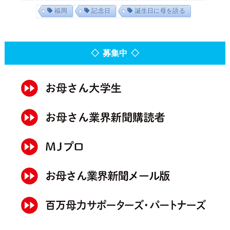
福岡
記念日
誕生日に母を語る
◇ 募集中 ◇