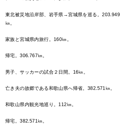
東北被災地沿岸部、岩手県→宮城県を巡る。203.949
㎞。
家族と宮城県内旅行。160㎞。
帰宅。306.767㎞。
男子、サッカーの試合２日間。16㎞。
亡き夫の故郷である和歌山県へ帰省。382.571㎞。
和歌山県内観光地巡り。112㎞。
帰宅。382.571㎞。