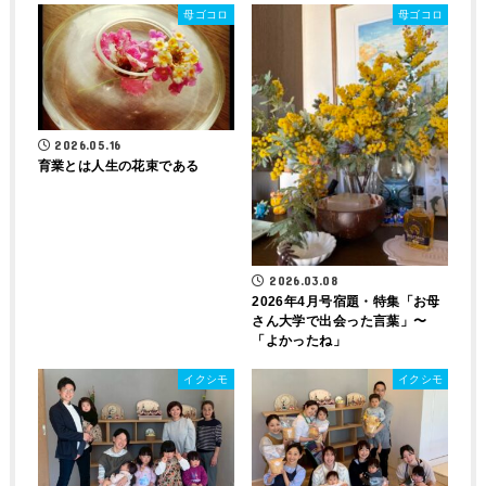
母ゴコロ
母ゴコロ
2026.05.16
育業とは人生の花束である
2026.03.08
2026年4月号宿題・特集「お母
さん大学で出会った言葉」〜
「よかったね」
イクシモ
イクシモ