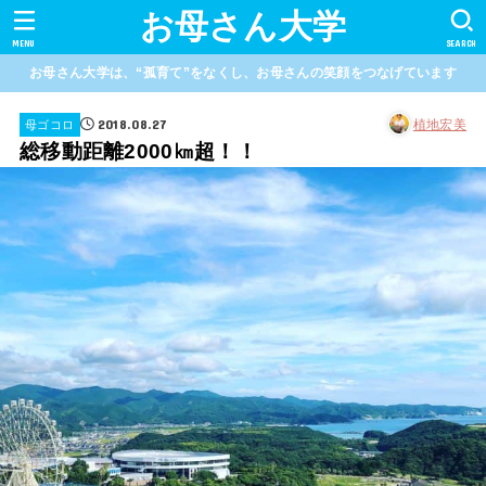
お母さん大学
MENU
SEARCH
お母さん大学は、“孤育て”をなくし、お母さんの笑顔をつなげています
2018.08.27
植地宏美
母ゴコロ
総移動距離2000㎞超！！