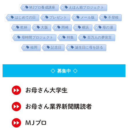
MJプロ養成講座
えほん箱プロジェクト
はじめての日
プレゼント
メール版
不登校
乾杯
大阪
岡崎
横浜
母の湯
母時間プロジェクト
特集
百万人の夢宣言
福岡
記念日
誕生日に母を語る
◇ 募集中 ◇