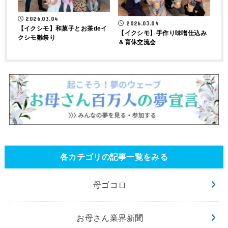
2026.03.04
2026.03.04
【イクシモ】和菓子とお茶deイ
【イクシモ】手作り味噌仕込み
クシモ雛祭り
＆育休交流会
各カテゴリの記事一覧をみる
母ゴコロ
お母さん業界新聞