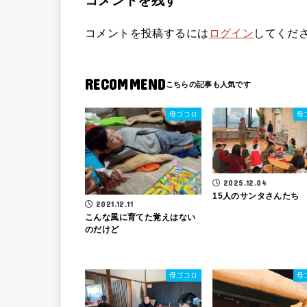
コメントを残す
コメントを投稿するには
ログイン
してくだ
RECOMMEND
母ゴコロ
母
2025.12.04
15人のサンタさんたち
2021.12.11
こんな風に育てた覚えはない
のだけど
母ゴコロ
母