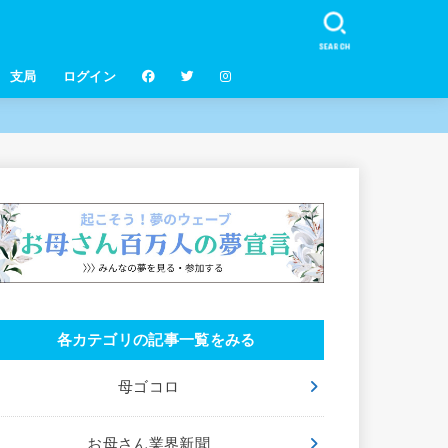
SEARCH
支局
ログイン
各カテゴリの記事一覧をみる
母ゴコロ
お母さん業界新聞