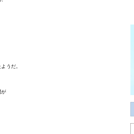
、
たようだ。
間が