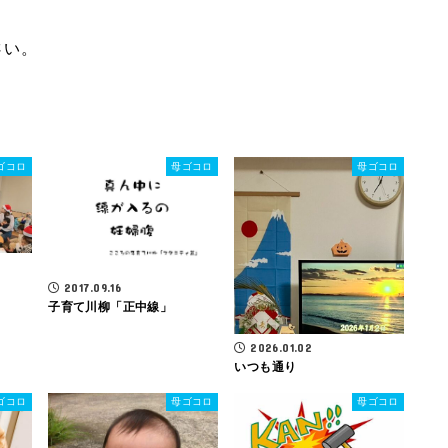
さい。
ゴコロ
母ゴコロ
母ゴコロ
2017.09.16
子育て川柳「正中線」
2026.01.02
いつも通り
ゴコロ
母ゴコロ
母ゴコロ