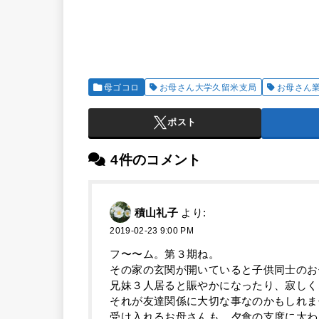
母ゴコロ
お母さん大学久留米支局
お母さん
ポスト
4件のコメント
積山礼子
より:
2019-02-23 9:00 PM
フ〜〜ム。第３期ね。
その家の玄関が開いていると子供同士のお
兄妹３人居ると賑やかになったり、寂しく
それが友達関係に大切な事なのかもしれま
受け入れるお母さんも、夕食の支度に大わ