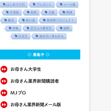
はじめての日
プレゼント
メール版
不登校
乾杯
大阪
岡崎
横浜
母の湯
母時間プロジェクト
特集
百万人の夢宣言
福岡
記念日
誕生日に母を語る
◇ 募集中 ◇