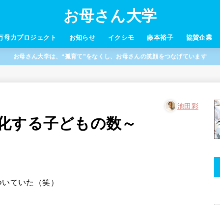
お母さん大学
万母力プロジェクト
お知らせ
イクシモ
藤本裕子
協賛企業
お母さん大学は、“孤育て”をなくし、お母さんの笑顔をつなげています
池田彩
化する子どもの数～
ついていた（笑）