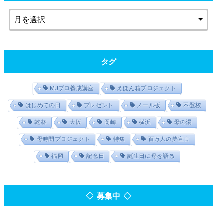
タグ
MJプロ養成講座
えほん箱プロジェクト
はじめての日
プレゼント
メール版
不登校
乾杯
大阪
岡崎
横浜
母の湯
母時間プロジェクト
特集
百万人の夢宣言
福岡
記念日
誕生日に母を語る
◇ 募集中 ◇