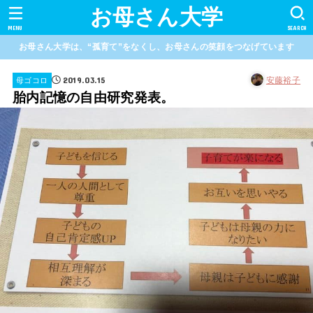
お母さん大学
MENU
SEARCH
お母さん大学は、“孤育て”をなくし、お母さんの笑顔をつなげています
2019.03.15
安藤裕子
母ゴコロ
胎内記憶の自由研究発表。