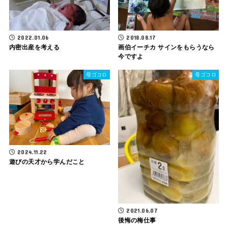
2022.01.06
2018.08.17
内密出産を考える
画伯イーチカ サインをもらうなら
今ですよ
母ゴコロ
母ゴコロ
2024.11.22
遊びの天才から学んだこと
2021.06.07
後悔の梅仕事