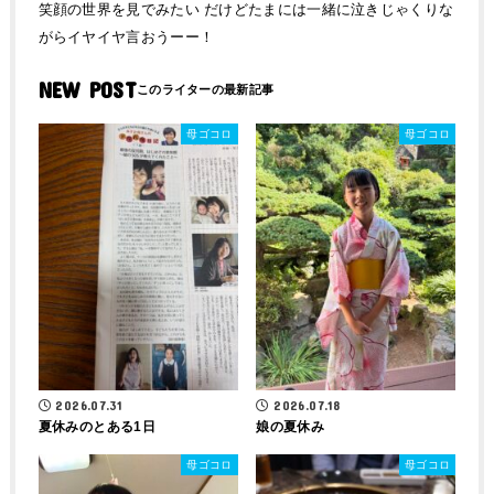
笑顔の世界を見でみたい だけどたまには一緒に泣きじゃくりな
がらイヤイヤ言おうーー！
NEW POST
母ゴコロ
母ゴコロ
2026.07.31
2026.07.18
夏休みのとある1日
娘の夏休み
母ゴコロ
母ゴコロ