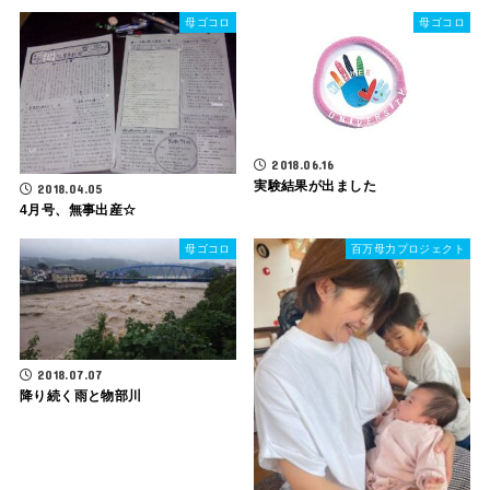
母ゴコロ
母ゴコロ
2018.06.16
実験結果が出ました
2018.04.05
4月号、無事出産☆
母ゴコロ
百万母力プロジェクト
2018.07.07
降り続く雨と物部川