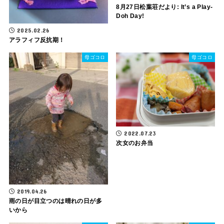
8月27日松葉荘だより: It’s a Play-
Doh Day!
2025.02.26
アラフィフ反抗期！
母ゴコロ
母ゴコロ
2022.07.23
次女のお弁当
2019.04.26
雨の日が目立つのは晴れの日が多
いから