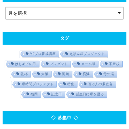
タグ
MJプロ養成講座
えほん箱プロジェクト
はじめての日
プレゼント
メール版
不登校
乾杯
大阪
岡崎
横浜
母の湯
母時間プロジェクト
特集
百万人の夢宣言
福岡
記念日
誕生日に母を語る
◇ 募集中 ◇