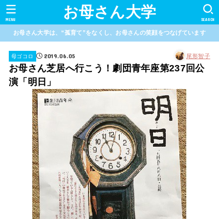
お母さん大学
MENU
SEARCH
お母さん大学は、“孤育て”をなくし、お母さんの笑顔をつなげています
2019.06.05
尾形智子
母ゴコロ
お母さん芝居へ行こう！劇団青年座第237回公
演「明日」