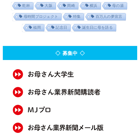
乾杯
大阪
岡崎
横浜
母の湯
母時間プロジェクト
特集
百万人の夢宣言
福岡
記念日
誕生日に母を語る
◇ 募集中 ◇