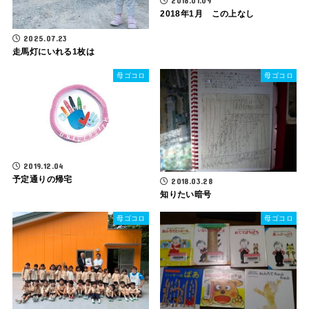
2018.01.09
2018年1月 この上なし
2025.07.23
走馬灯にいれる1枚は
母ゴコロ
母ゴコロ
2019.12.04
予定通りの帰宅
2018.03.28
知りたい暗号
母ゴコロ
母ゴコロ