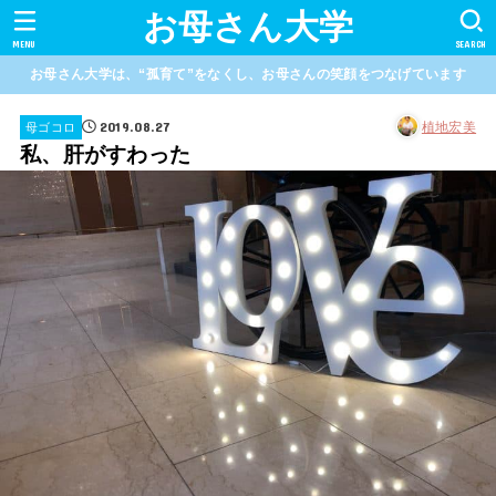
お母さん大学
MENU
SEARCH
お母さん大学は、“孤育て”をなくし、お母さんの笑顔をつなげています
2019.08.27
植地宏美
母ゴコロ
私、肝がすわった