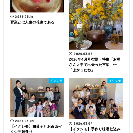
2026.05.16
育業とは人生の花束である
2026.03.08
2026年4月号宿題・特集「お母
さん大学で出会った言葉」〜
「よかったね」
イクシモ
イクシモ
2026.03.04
2026.03.04
【イクシモ】和菓子とお茶deイ
【イクシモ】手作り味噌仕込み
クシモ雛祭り