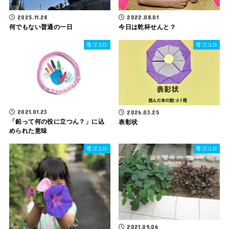
2025.11.28
2022.08.01
何でもない普通の一日
今日は乾杯せんと？
母ゴコロ
母ゴコロ
2021.01.23
2026.03.25
「鉛って何の役に立つん？」に込
表彰状
められた意味
母ゴコロ
母ゴコロ
2021.09.06