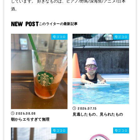
しています。 好きなものは、ピアノ/野鳥/深海魚/アニメ/日本
酒。
NEW POST
母ゴコロ
母ゴコロ
2026.07.15
2026.08.08
見逃したもの、見られたもの
朝からエモすぎて無理
母ゴコロ
母ゴコロ