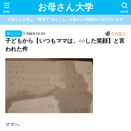
お母さん大学
MENU
SEARCH
お母さん大学は、“孤育て”をなくし、お母さんの笑顔をつなげています
2020.12.23
中村泰子
母ゴコロ
子どもから【いつもママは、○○した笑顔】と言
われた件
ママへ