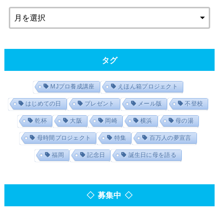
タグ
MJプロ養成講座
えほん箱プロジェクト
はじめての日
プレゼント
メール版
不登校
乾杯
大阪
岡崎
横浜
母の湯
母時間プロジェクト
特集
百万人の夢宣言
福岡
記念日
誕生日に母を語る
◇ 募集中 ◇