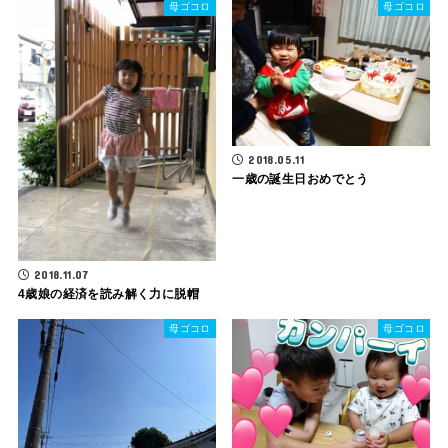
母ゴコロ
母ゴコロ
2018.05.11
一歳の誕生日おめでとう
2018.11.07
4歳娘の経済を読み解く力に脱帽
母ゴコロ
母ゴコロ