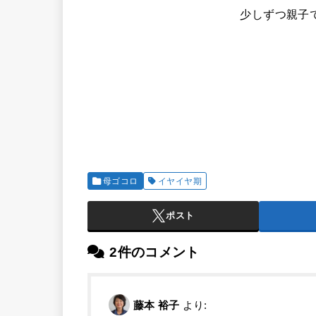
少しずつ親子
母ゴコロ
イヤイヤ期
ポスト
2件のコメント
藤本 裕子
より: