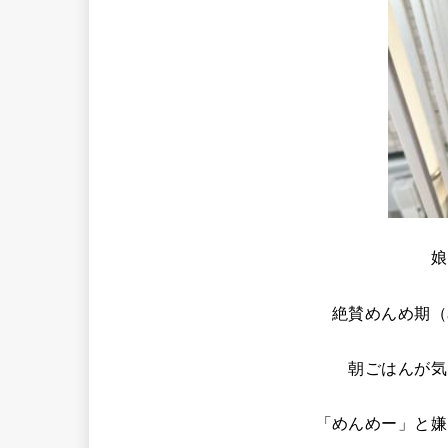
娘
絶賛めんめ期（
朝ごはんが気
「めんめー」と嫌