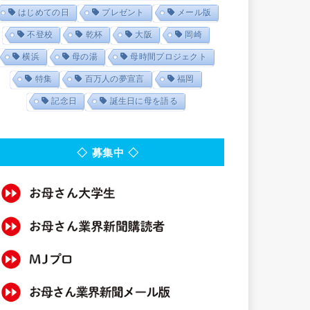
はじめての日
プレゼント
メール版
不登校
乾杯
大阪
岡崎
横浜
母の湯
母時間プロジェクト
特集
百万人の夢宣言
福岡
記念日
誕生日に母を語る
◇ 募集中 ◇