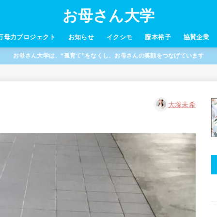
お母さん大学
万母力プロジェクト
お知らせ
イクシモ
藤本裕子
協賛企業
お母さん大学は、“孤育て”をなくし、お母さんの笑顔をつなげています
大塚未希