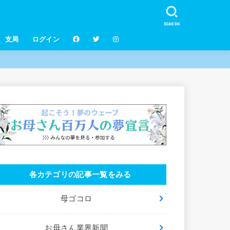
SEARCH
支局
ログイン
各カテゴリの記事一覧をみる
母ゴコロ
お母さん業界新聞