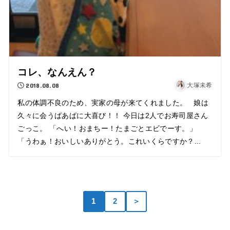
コレ、なんえん？
2018.08.08
大塚未希
私の体調不良のため、実家の母が来てくれました。 娘は
久々に会うばあばに大喜び！！ 今日は2人でお寿司屋さん
ごっこ。 「へい！おまちー！たまごとエビでーす。」
「うわぁ！おいしいありがとう。これいくらですか？...
1
2
＞