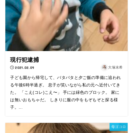
現行犯逮捕
2021.02.09
大塚未希
子ども園から帰宅して、バタバタと夕ご飯の準備に追われ
る午後6時半過ぎ。 息子が笑いながら私の元へ近付いてき
た。 「こえ(コレ)こえ〜」 手には緑色のブロック。 家に
は無いおもちゃだ。 しきりに服の中をもぞもぞと探る様
子。...
母ゴコロ