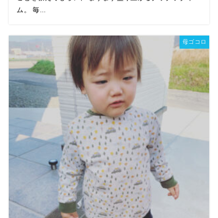
ム。 毎...
母ゴコロ