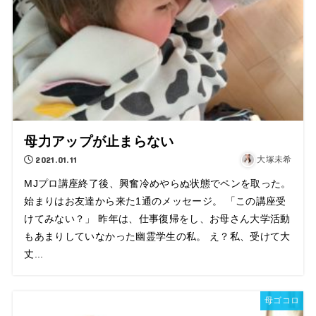
母力アップが止まらない
2021.01.11
大塚未希
MJプロ講座終了後、興奮冷めやらぬ状態でペンを取った。
始まりはお友達から来た1通のメッセージ。 「この講座受
けてみない？」 昨年は、仕事復帰をし、お母さん大学活動
もあまりしていなかった幽霊学生の私。 え？私、受けて大
丈...
母ゴコロ