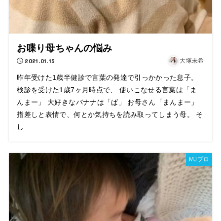
お喋り母ちゃんの悩み
2021.01.15
大塚未希
昨年受けた1歳半健診で言葉の発達で引っかかった息子。
検診を受けた1歳7ヶ月時点で、 使いこなせる言葉は「ま
んまー」 大好きなバナナは「ば」 お母さん「まんまー」
指差しと表情で、何とか気持ちを読み取ってしまう母。 そ
し...
MJプロ