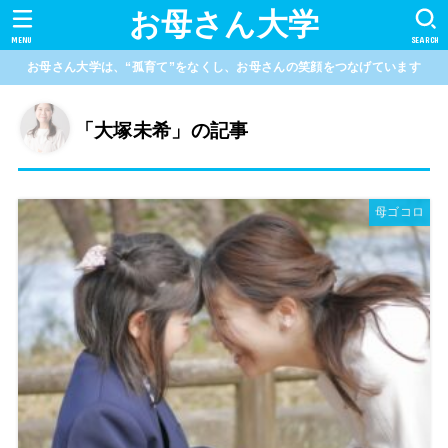
お母さん大学
MENU
SEARCH
お母さん大学は、“孤育て”をなくし、お母さんの笑顔をつなげています
「大塚未希」の記事
母ゴコロ