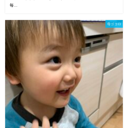
毎...
母ゴコロ