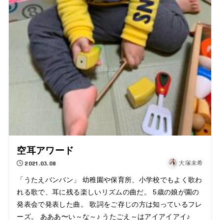
空耳アワード
2021.03.08
大塚未希
「うたえバンバン」 幼稚園や保育所、小学校でもよく歌わ
れる歌で、耳に残る楽しいリズムの曲だ。 5歳の娘が園の
発表会で発表した曲。 歌詞をご存じの方は知っているフレ
ーズ。 あああ〜い～な～♪ うたごえ～はアイアイアイ♪