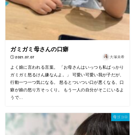
ガミガミ母さんの口癖
2021.07.07
大塚未希
よく娘に言われる言葉。 「お母さんはいっつも私ばっかり
ガミガミ怒るけん嫌なんよ。」 可愛い可愛い我が子だが、
行動一つ一つ気になる。 怒るとついつい口が悪くなる、口
癖が娘の怒り方そっくり。 もう一人の自分がそこにいるよ
うで...
母ゴコロ