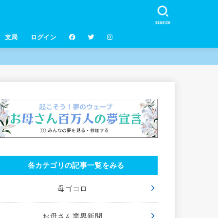
SEARCH
支局
ログイン
各カテゴリの記事一覧をみる
母ゴコロ
お母さん業界新聞