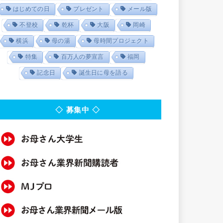
はじめての日
プレゼント
メール版
不登校
乾杯
大阪
岡崎
横浜
母の湯
母時間プロジェクト
特集
百万人の夢宣言
福岡
記念日
誕生日に母を語る
◇ 募集中 ◇