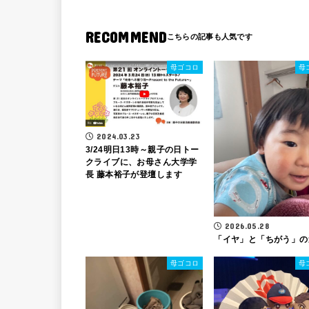
RECOMMEND
母ゴコロ
母
2024.03.23
3/24明日13時～親子の日トー
クライブに、お母さん大学学
長 藤本裕子が登壇します
2026.05.28
「イヤ」と「ちがう」の
母ゴコロ
母