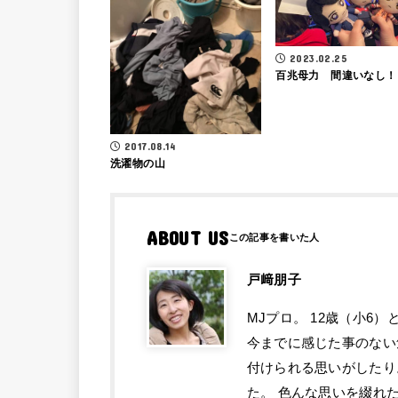
2023.02.25
百兆母力 間違いなし！
2017.08.14
洗濯物の山
ABOUT US
戸﨑朋子
MJプロ。 12歳（小6
今までに感じた事のない
付けられる思いがしたり
た。 色んな思いを綴れ