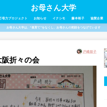
お母さん大学
万母力プロジェクト
お知らせ
イクシモ
藤本裕子
協賛企業
お母さん大学は、“孤育て”をなくし、お母さんの笑顔をつなげています
戸﨑朋子
 大阪折々の会