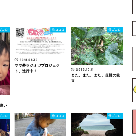
ゴコロ
母ゴコロ
母ゴコロ
2018.06.30
ママ夢ラジオ♡プロジェク
2020.10.11
ト、進行中！
また、また、また、災難の枝
豆
違い
ゴコロ
母ゴコロ
母ゴコロ