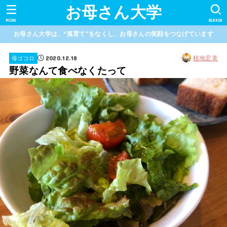
お母さん大学
MENU
SEARCH
お母さん大学は、“孤育て”をなくし、お母さんの笑顔をつなげています
2020.12.18
植地宏美
母ゴコロ
野菜なんて食べなくたって