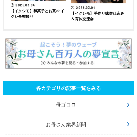
2026.03.04
2026.03.04
【イクシモ】和菓子とお茶deイ
【イクシモ】手作り味噌仕込み
クシモ雛祭り
＆育休交流会
各カテゴリの記事一覧をみる
母ゴコロ
お母さん業界新聞