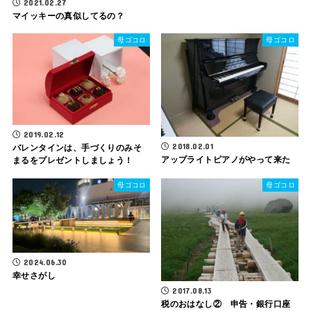
2021.02.27
マイッキーの真似してるの？
母ゴコロ
母ゴコロ
2019.02.12
2018.02.01
バレンタインは、手づくりのみそ
アップライトピアノがやって来た
まるをプレゼントしましょう！
母ゴコロ
母ゴコロ
2024.06.30
幸せさがし
2017.08.13
税のおはなし② 申告・銀行口座