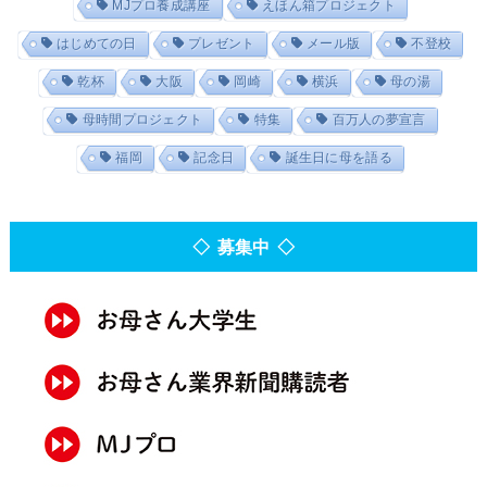
MJプロ養成講座
えほん箱プロジェクト
はじめての日
プレゼント
メール版
不登校
乾杯
大阪
岡崎
横浜
母の湯
母時間プロジェクト
特集
百万人の夢宣言
福岡
記念日
誕生日に母を語る
◇ 募集中 ◇