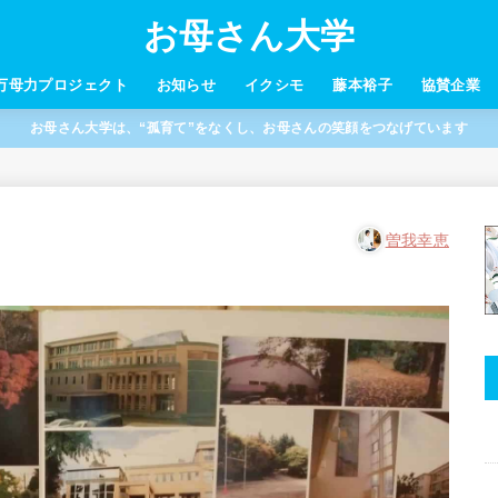
お母さん大学
万母力プロジェクト
お知らせ
イクシモ
藤本裕子
協賛企業
お母さん大学は、“孤育て”をなくし、お母さんの笑顔をつなげています
曽我幸恵