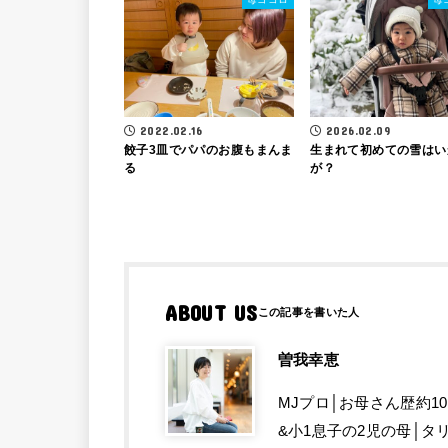
2022.02.16
2026.02.09
餃子3皿でパパのお腹もまんま
生まれて初めての雪はい
る
が？
ABOUT US
曽我幸恵
MJプロ│お母さん歴約1
&小1息子の2児の母│