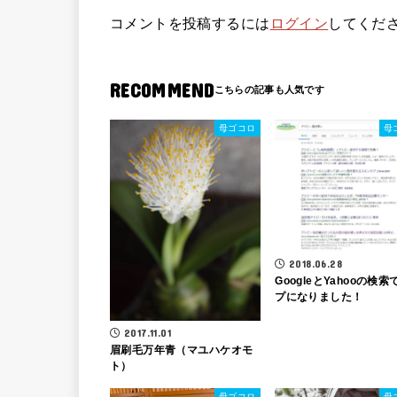
コメントを投稿するには
ログイン
してくだ
RECOMMEND
母ゴコロ
母
2018.06.28
GoogleとYahooの検
プになりました！
2017.11.01
眉刷毛万年青（マユハケオモ
ト）
母ゴコロ
母