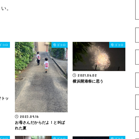
さい。
ゴコロ
母ゴコロ
母ゴコロ
2021.06.02
横浜開港祭に思う
索でトッ
2023.09.16
お母さんだからだよ！と叫ば
れた夏
ゴコロ
母ゴコロ
母ゴコロ