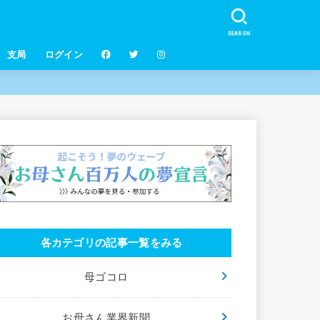
SEARCH
支局
ログイン
各カテゴリの記事一覧をみる
母ゴコロ
お母さん業界新聞