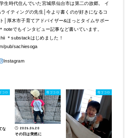
学生時代住んでいた宮城県仙台市は第二の故郷。 イ
&ライティングの先生│今より書くのが好きになるコ
ト│厚木市子育てアドバイザー&ほっとタイムサポー
＊noteでもインタビュー記事など書いています。
gasachii ＊substackはじめました！
om/pub/sachiesoga
ゴコロ
母ゴコロ
母ゴコロ
2026.06.20
てな
その日は突然に