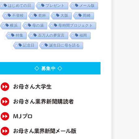
はじめての日
プレゼント
メール版
不登校
乾杯
大阪
岡崎
横浜
母の湯
母時間プロジェクト
特集
百万人の夢宣言
福岡
記念日
誕生日に母を語る
◇ 募集中 ◇