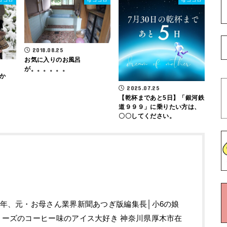
2018.08.25
お気に入りのお風呂
が。。。。。。
か
2025.07.25
【乾杯まであと5日】「銀河鉄
道９９９」に乗りたい方は、
〇〇してください。
0年、元・お母さん業界新聞あつぎ版編集長│小6の娘
タリーズのコーヒー味のアイス大好き 神奈川県厚木市在