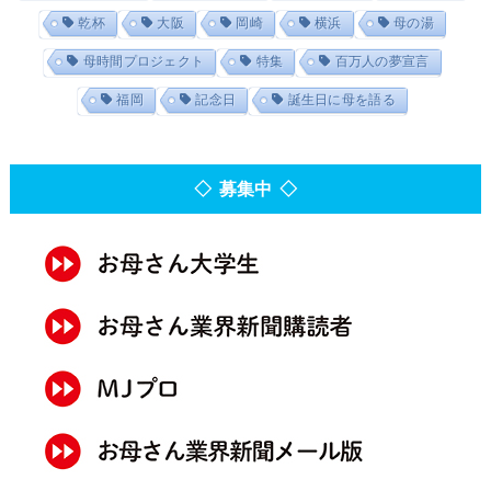
乾杯
大阪
岡崎
横浜
母の湯
母時間プロジェクト
特集
百万人の夢宣言
福岡
記念日
誕生日に母を語る
◇ 募集中 ◇