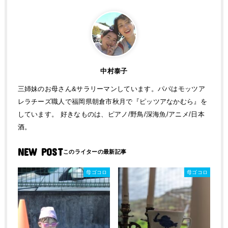
中村泰子
三姉妹のお母さん&サラリーマンしています。パパはモッツア
レラチーズ職人で福岡県朝倉市秋月で『ピッツアなかむら』を
しています。 好きなものは、ピアノ/野鳥/深海魚/アニメ/日本
酒。
NEW POST
母ゴコロ
母ゴコロ