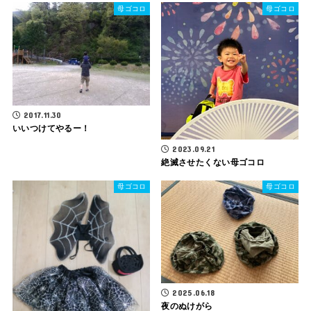
母ゴコロ
母ゴコロ
2017.11.30
いいつけてやるー！
2023.09.21
絶滅させたくない母ゴコロ
母ゴコロ
母ゴコロ
2025.06.18
夜のぬけがら