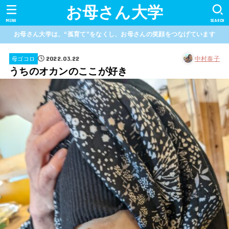
お母さん大学
MENU
SEARCH
お母さん大学は、“孤育て”をなくし、お母さんの笑顔をつなげています
2022.03.22
中村泰子
母ゴコロ
うちのオカンのここが好き