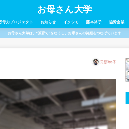
お母さん大学
万母力プロジェクト
お知らせ
イクシモ
藤本裕子
協賛企業
お母さん大学は、“孤育て”をなくし、お母さんの笑顔をつなげています
天野智子