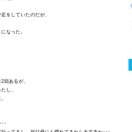
予定をしていたのだが、
とになった。
2回あるが、
ったし、
た。
･･
行ってるし、祖父母にも慣れてるから大丈夫か･･･