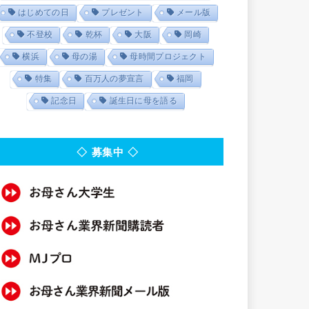
はじめての日
プレゼント
メール版
不登校
乾杯
大阪
岡崎
横浜
母の湯
母時間プロジェクト
特集
百万人の夢宣言
福岡
記念日
誕生日に母を語る
◇ 募集中 ◇