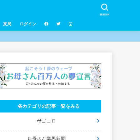
SEARCH
支局
ログイン
各カテゴリの記事一覧をみる
母ゴコロ
お母さん業界新聞