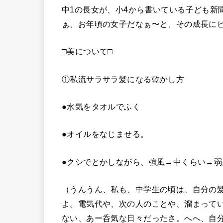
中1の長女が、小4から書いている子ども新
ぁ、お年頃の女子だなぁ〜と、その成長に
□美について□
①私流サラサラ髪になる乾かし方
●水気をタオルでふく
●オイルをなじませる。
●クシでとかしながら、強風→中くらい→弱
（うんうん、私も、中学生の頃は、自分の
よ。電気代や、次の人のことや、溜まって
ない、あー呑気な日々だったさ。へへ、自