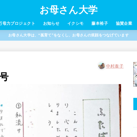
お母さん大学
万母力プロジェクト
お知らせ
イクシモ
藤本裕子
協賛企業
お母さん大学は、“孤育て”をなくし、お母さんの笑顔をつなげています
中村泰子
号