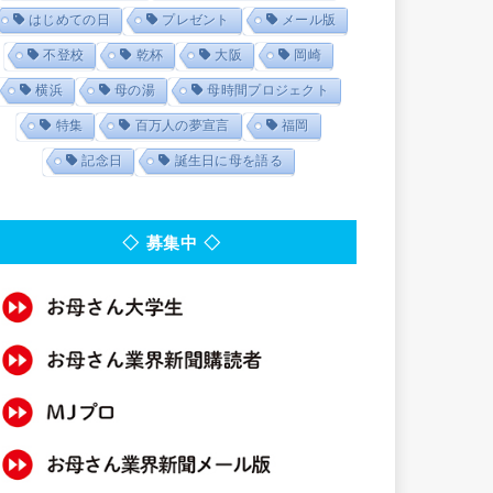
はじめての日
プレゼント
メール版
不登校
乾杯
大阪
岡崎
横浜
母の湯
母時間プロジェクト
特集
百万人の夢宣言
福岡
記念日
誕生日に母を語る
◇ 募集中 ◇