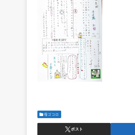
母ゴコロ
ポスト