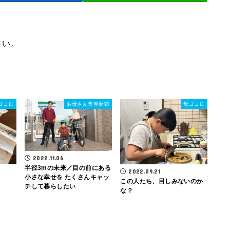
さい。
ゴコロ
お母さん業界新聞
母ゴコロ
2022.11.06
半径3mの未来／目の前にある
2022.09.21
小さな幸せを たくさんキャッ
この人たち、目しみないのか
チして暮らしたい
な？