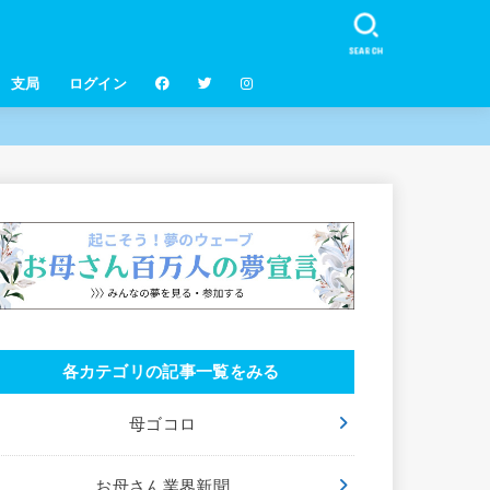
SEARCH
支局
ログイン
各カテゴリの記事一覧をみる
母ゴコロ
お母さん業界新聞