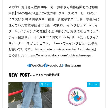
MJプロ│お母さん歴約10年、元・お母さん業界新聞あつぎ版編
集長│小6の娘&小1息子の2児の母│タリーズのコーヒー味のア
イス大好き 神奈川県厚木市在住、茨城県水戸市出身、学生時代
住んでいた宮城県仙台市は第二の故郷。 インタビュアー&ライ
ター&ライティングの先生│今より書くのが好きになるコミュニ
ティ・個別サポート│厚木市子育てアドバイザー&ほっとタイム
サポーター│ヨガセラピスト。 ＊noteでもインタビュー記事な
ど書いています。 https://note.com/sogasachii ＊substackは
じめました！https://open.substack.com/pub/sachiesoga
NEW POST
母ゴコロ
母ゴコロ