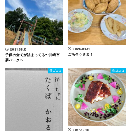
2026.04.11
2021.08.13
ごちそうさま！
子供の全てが詰まってる〜川崎市
夢パーク〜
母ゴコロ
母ゴコロ
2017.10.18