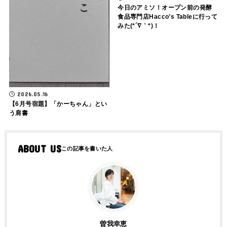
今日のアミソ！オープン前の発酵
食品専門店Hacco’s Tableに行って
みた(*´∇｀*)！
2026.05.16
【6月号宿題】「かーちゃん」とい
う肩書
ABOUT US
曽我幸恵