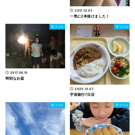
2017.12.04
一気に2本抜けました！
母ゴコロ
母ゴコロ
2017.08.15
特別なお盆
2025.12.07
宇宙旅行7日目
母ゴコロ
母ゴコロ