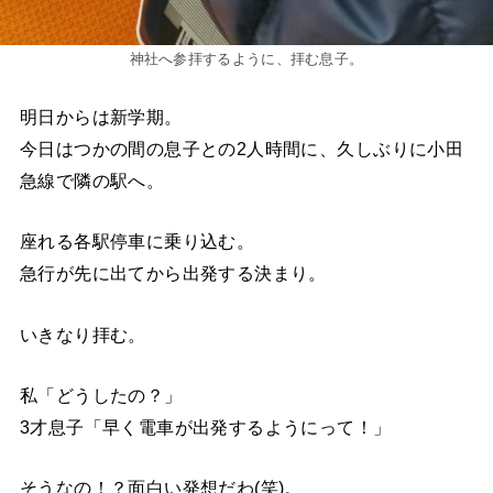
神社へ参拝するように、拝む息子。
明日からは新学期。
今日はつかの間の息子との2人時間に、久しぶりに小田
急線で隣の駅へ。
座れる各駅停車に乗り込む。
急行が先に出てから出発する決まり。
いきなり拝む。
私「どうしたの？」
3才息子「早く電車が出発するようにって！」
そうなの！？面白い発想だわ(笑)。