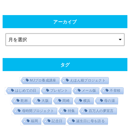
アーカイブ
タグ
MJプロ養成講座
えほん箱プロジェクト
はじめての日
プレゼント
メール版
不登校
乾杯
大阪
岡崎
横浜
母の湯
母時間プロジェクト
特集
百万人の夢宣言
福岡
記念日
誕生日に母を語る