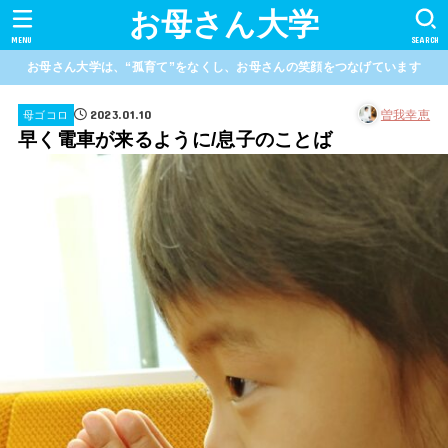
お母さん大学
MENU
SEARCH
お母さん大学は、“孤育て”をなくし、お母さんの笑顔をつなげています
2023.01.10
曽我幸恵
母ゴコロ
早く電車が来るように/息子のことば