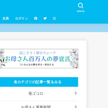
SEARCH
支局
ログイン
各カテゴリの記事一覧をみる
母ゴコロ
お母さん業界新聞