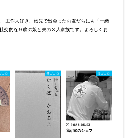
。 工作大好き、旅先で出会ったお友だちにも「一緒
社交的な９歳の娘と夫の３人家族です。よろしくお
ゴコロ
母ゴコロ
母ゴコロ
2026.05.03
我が家のシェフ