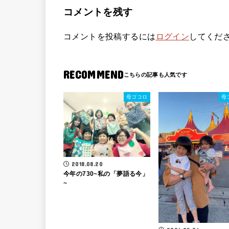
コメントを残す
コメントを投稿するには
ログイン
してくだ
RECOMMEND
母ゴコロ
母
2018.08.20
今年の730~私の「夢語る今」
~