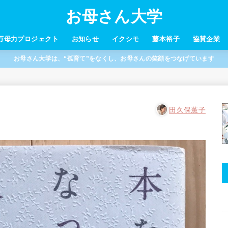
お母さん大学
万母力プロジェクト
お知らせ
イクシモ
藤本裕子
協賛企業
お母さん大学は、“孤育て”をなくし、お母さんの笑顔をつなげています
田久保薫子