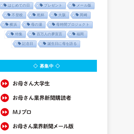
はじめての日
プレゼント
メール版
不登校
乾杯
大阪
岡崎
横浜
母の湯
母時間プロジェクト
特集
百万人の夢宣言
福岡
記念日
誕生日に母を語る
◇ 募集中 ◇