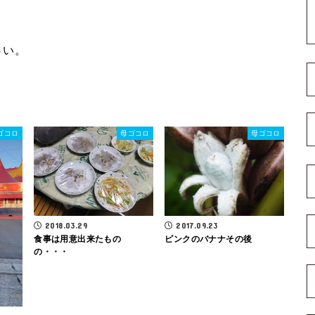
さい。
ゴコロ
母ゴコロ
母ゴコロ
2018.03.29
2017.09.23
食事は用意出来たもの
ピンクのバナナその後
の・・・