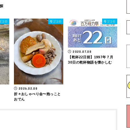
探
ゴコロ
母ゴコロ
母ゴコロ
2020.07.08
【乾杯22日前】1997年７月
30日の乾杯物語を懐かしむ
2026.02.08
折々おしゃべり会〜抱っこと
おでん