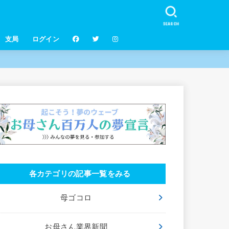
SEARCH
支局
ログイン
各カテゴリの記事一覧をみる
母ゴコロ
お母さん業界新聞