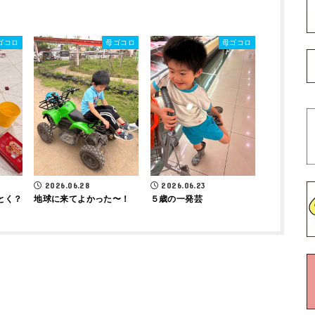
ゴコロ
母ゴコロ
母ゴコロ
2026.06.23
2026.06.28
５歳の一発芸
とく？
地球に来てよかった〜！