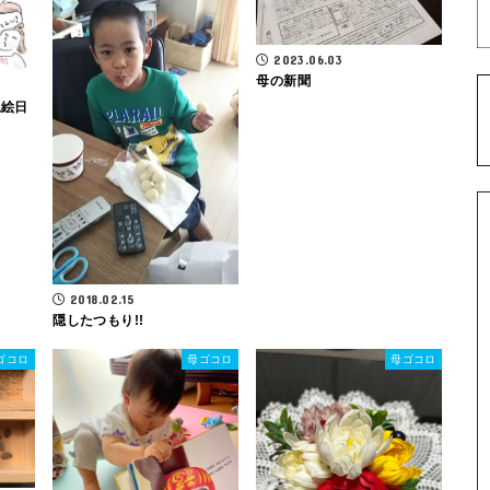
2023.06.03
母の新聞
児絵日
2018.02.15
隠したつもり!!
ゴコロ
母ゴコロ
母ゴコロ