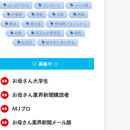
はじめての日
プレゼント
メール版
不登校
乾杯
大阪
岡崎
横浜
母の湯
母時間プロジェクト
特集
百万人の夢宣言
福岡
記念日
誕生日に母を語る
◇ 募集中 ◇