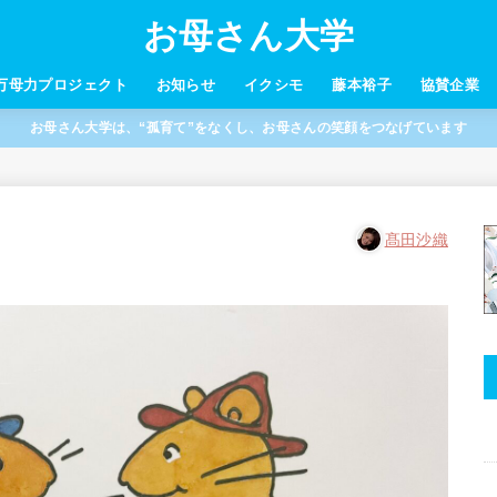
お母さん大学
万母力プロジェクト
お知らせ
イクシモ
藤本裕子
協賛企業
お母さん大学は、“孤育て”をなくし、お母さんの笑顔をつなげています
髙田沙織