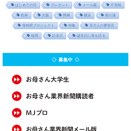
はじめての日
プレゼント
メール版
不登校
乾杯
大阪
岡崎
横浜
母の湯
母時間プロジェクト
特集
百万人の夢宣言
福岡
記念日
誕生日に母を語る
◇ 募集中 ◇