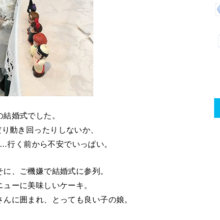
の結婚式でした。
だり動き回ったりしないか、
…行く前から不安でいっぱい。
そに、ご機嫌で結婚式に参列。
ニューに美味しいケーキ。
さんに囲まれ、とっても良い子の娘。