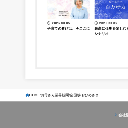
2026.08.05
2026.08.03
子育ての喜びは、今ここに
最高に仕事を楽しむ
シナリオ
HOME
お母さん業界新聞
全国版
おひめさま
会社