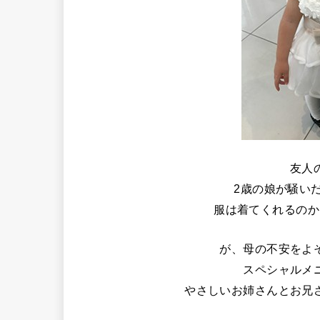
友人
2歳の娘が騒い
服は着てくれるのか
が、母の不安をよ
スペシャルメ
やさしいお姉さんとお兄