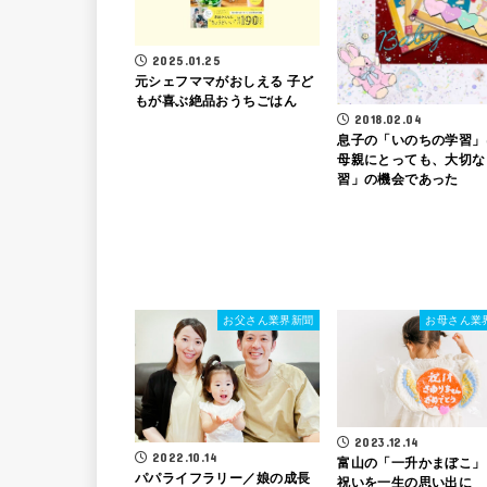
2025.01.25
元シェフママがおしえる 子ど
もが喜ぶ絶品おうちごはん
2018.02.04
息子の「いのちの学習」
母親にとっても、大切な
習」の機会であった
お父さん業界新聞
お母さん業
2023.12.14
2022.10.14
富山の「一升かまぼこ」 
パパライフラリー／娘の成長
祝いを一生の思い出に