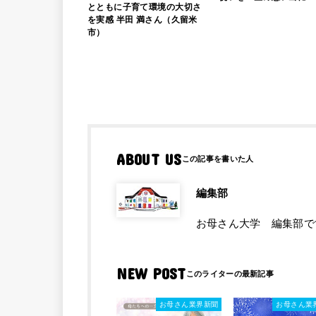
とともに子育て環境の大切さ
を実感 半田 満さん（久留米
市）
ABOUT US
編集部
お母さん大学 編集部で
NEW POST
お母さん業界新聞
お母さん業