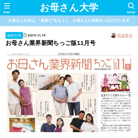
お母さん大学
MENU
SEARCH
お母さん大学は、“孤育て”をなくし、お母さんの笑顔をつなげています
2019.11.19
安達真依
福岡支局
お母さん業界新聞ちっご版11月号