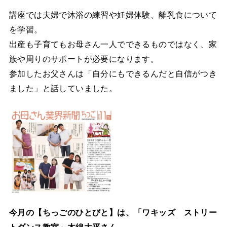
講座では夫婦で沐浴の練習や妊婦体験、離乳食について
を学習。
出産も子育てもお母さん一人でできるものではなく、家
族や周りのサポートが必要になります。
参加したお父さんは「自分にもできるんだと自信がつき
ました」と話していました。
今月の【ちっごのひとびと】は、「ワキッズ ストリー
トダンス教室」木綿太平さん。