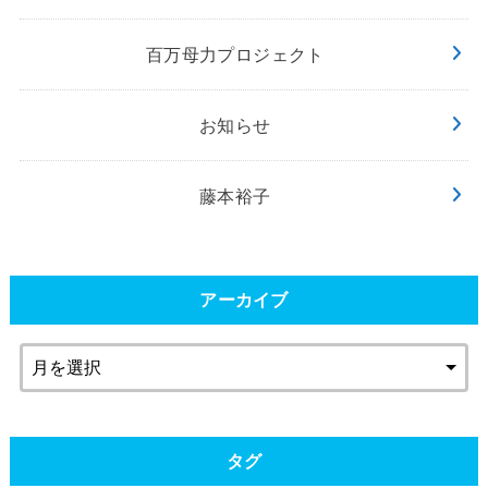
百万母力プロジェクト
お知らせ
藤本裕子
アーカイブ
タグ