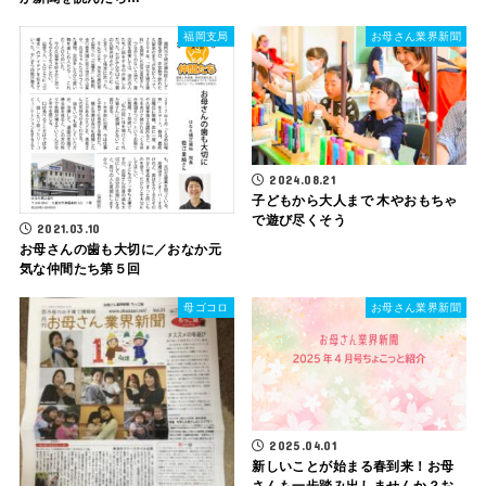
福岡支局
お母さん業界新聞
2024.08.21
子どもから大人まで 木やおもちゃ
で遊び尽くそう
2021.03.10
お母さんの歯も大切に／おなか元
気な仲間たち第５回
母ゴコロ
お母さん業界新聞
2025.04.01
新しいことが始まる春到来！お母
さんも一歩踏み出しませんか？お