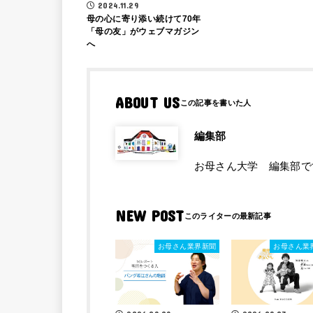
2024.11.29
母の心に寄り添い続けて70年
「母の友」がウェブマガジン
へ
ABOUT US
編集部
お母さん大学 編集部で
NEW POST
お母さん業界新聞
お母さん業