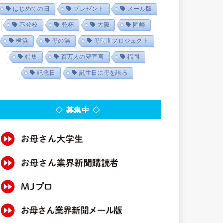
はじめての日
プレゼント
メール版
不登校
乾杯
大阪
岡崎
横浜
母の湯
母時間プロジェクト
特集
百万人の夢宣言
福岡
記念日
誕生日に母を語る
◇ 募集中 ◇