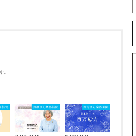
す。
界新聞
お母さん業界新聞
お母さん業界新聞