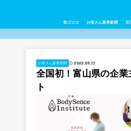
母ゴコロ
お母さん業界新聞
百
2022.09.13
お母さん業界新聞
全国初！富山県の企業
ト