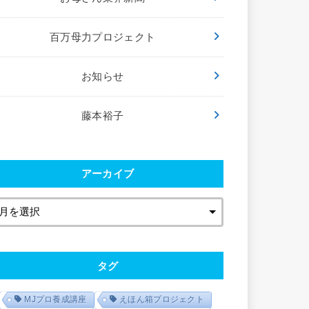
百万母力プロジェクト
お知らせ
藤本裕子
アーカイブ
タグ
MJプロ養成講座
えほん箱プロジェクト