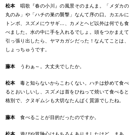
松本
唱歌『春の小川』の風景そのまんま。「メダカの
丸のみ」や「ハチの巣の襲撃」なんて序の口。カエルに
トンボ、スズメにウサギ…、カメとヘビ以外は何でも食
べました。水の中に手を入れるでしょ。頭をつかまえて
引っ張り出したら、ヤマカガシだった！なんてことは、
しょっちゅうです。
藤本
うわぁ～。大丈夫でしたか。
松本
毒と知らないからこわくない。ハチは炒めて食べ
るとおいしいし、スズメは首をひねって焼いて食べると
格別で、クヌギムシも大切なたんぱく質源でしたね。
藤本
食べることが目的だったのですか。
松本
遊びや冒険心はもちろんありましたけど、まあ、