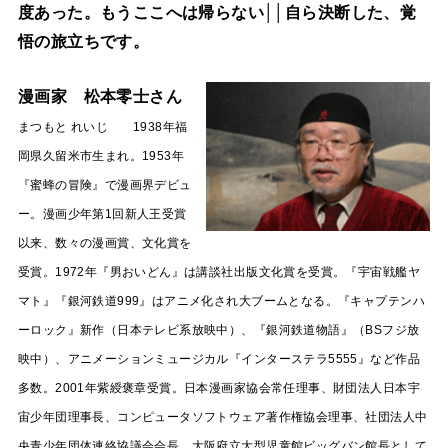
度あった。もうここへは帰らない││自ら決断した、覚
悟の旅立ちです。
漫画家 松本零士さん
まつもと れいじ 1938年福
岡県久留米市生まれ。1953年
『蜜蜂の冒険』で漫画界デビュ
ー。漫画少年第1回新人王受賞
以来、数々の漫画賞、文化賞を
受賞。1972年『男おいどん』は講談社出版文化賞を受賞。『宇宙戦艦ヤ
マト』『銀河鉄道999』はアニメ化され大ブームとなる。『キャプテンハ
ーロック』新作（日本テレビ系放映中）、『銀河鉄道物語』（BSフジ放
映中）、アニメーションミュージカル『インターステラ5555』など作品
多数。2001年紫綬褒章受賞。日本漫画家協会常任理事、財団法人日本宇
宙少年団理事長、コンピュータソフトウェア著作権協会理事、社団法人中
央青少年団体連絡協議会会長。大阪府立大型児童館ビッグバン館長として