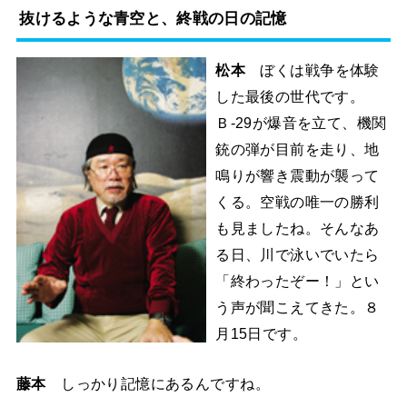
抜けるような青空と、終戦の日の記憶
松本
ぼくは戦争を体験
した最後の世代です。
Ｂ-29が爆音を立て、機関
銃の弾が目前を走り、地
鳴りが響き震動が襲って
くる。空戦の唯一の勝利
も見ましたね。そんなあ
る日、川で泳いでいたら
「終わったぞー！」とい
う声が聞こえてきた。８
月15日です。
藤本
しっかり記憶にあるんですね。