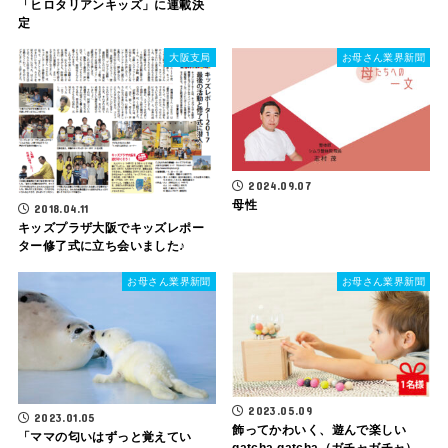
「ヒロタリアンキッズ」に連載決
定
大阪支局
お母さん業界新聞
2024.09.07
母性
2018.04.11
キッズプラザ大阪でキッズレポー
ター修了式に立ち会いました♪
お母さん業界新聞
お母さん業界新聞
2023.05.09
2023.01.05
飾ってかわいく、遊んで楽しい
「ママの匂いはずっと覚えてい