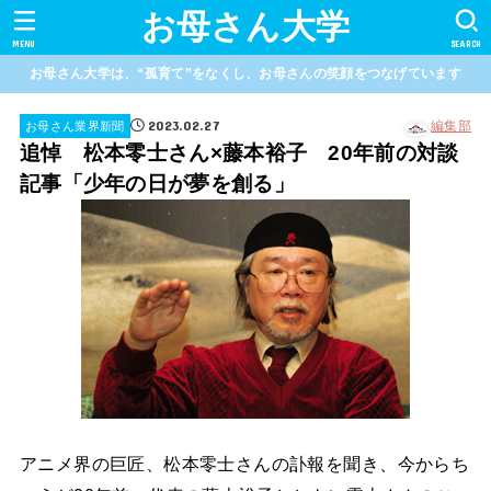
お母さん大学
MENU
SEARCH
お母さん大学は、“孤育て”をなくし、お母さんの笑顔をつなげています
2023.02.27
編集部
お母さん業界新聞
追悼 松本零士さん×藤本裕子 20年前の対談
記事「少年の日が夢を創る」
アニメ界の巨匠、松本零士さんの訃報を聞き、今からち