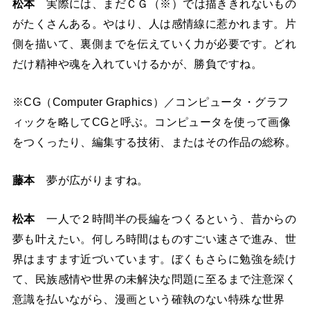
松本
実際には、まだＣＧ（※）では描ききれないもの
がたくさんある。やはり、人は感情線に惹かれます。片
側を描いて、裏側までを伝えていく力が必要です。どれ
だけ精神や魂を入れていけるかが、勝負ですね。
※CG（Computer Graphics）／コンピュータ・グラフ
ィックを略してCGと呼ぶ。コンピュータを使って画像
をつくったり、編集する技術、またはその作品の総称。
藤本
夢が広がりますね。
松本
一人で２時間半の長編をつくるという、昔からの
夢も叶えたい。何しろ時間はものすごい速さで進み、世
界はますます近づいています。ぼくもさらに勉強を続け
て、民族感情や世界の未解決な問題に至るまで注意深く
意識を払いながら、漫画という確執のない特殊な世界