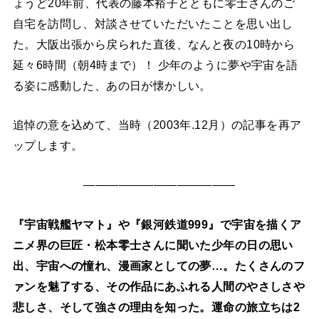
ょうど20年前、代表の藤本裕子とともに零士さんのご
自宅を訪問し、対談させていただいたことを思い出し
た。大阪出張から戻られた直後、なんと夜の10時から
延々6時間（朝4時まで）！ 少年のように夢や宇宙を語
る姿に感動した、あの日が懐かしい。
追悼の意を込めて、当時（2003年.12月）の記事を再ア
ップします。
—————————————
『宇宙戦艦ヤマト』や『銀河鉄道999』で宇宙を描くア
ニメ界の巨匠・松本零士さんに聞いた少年の日の思い
出、宇宙への憧れ、漫画家としての夢…。たくさんのフ
ァンを魅了する、その作品にあふれる人間のやさしさや
悲しさ、そして強さの理由を知った。運命の旅立ちは2