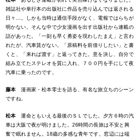
雑誌社や単行本の出版社に作品を売り込んでは返される
日々…。しかも当時は通信手段がなく、電報ではらちが
明かない。そんな中で少女漫画を出す出版社から連載の
話があった。「一刻も早く勇姿を現わしたまえ」と言わ
れたが、汽車賃がない。「原稿料を前借りしたい」と書
くと、「来れば渡す」と返ってきた。意を決し、自分で
組み立てたステレオを質に入れ、７００円を手にして夜
汽車に乗ったのです。
藤本
漫画家・松本零士を語る、有名な旅立ちのシーン
ですね。
松本
運命ともいえる最後のＳＬでした。夕方６時の汽
車は大阪で夜が明けました。26時間の長旅は不安と興
奮で眠れません。18歳の多感な青年です。窓辺には端