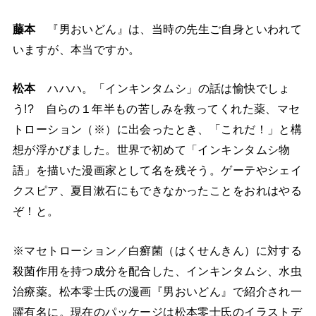
藤本
『男おいどん』は、当時の先生ご自身といわれて
いますが、本当ですか。
松本
ハハハ。「インキンタムシ」の話は愉快でしょ
う!? 自らの１年半もの苦しみを救ってくれた薬、マセ
トローション（※）に出会ったとき、「これだ！」と構
想が浮かびました。世界で初めて「インキンタムシ物
語」を描いた漫画家として名を残そう。ゲーテやシェイ
クスピア、夏目漱石にもできなかったことをおれはやる
ぞ！と。
※マセトローション／白癬菌（はくせんきん）に対する
殺菌作用を持つ成分を配合した、インキンタムシ、水虫
治療薬。松本零士氏の漫画『男おいどん』で紹介され一
躍有名に。現在のパッケージは松本零士氏のイラストデ