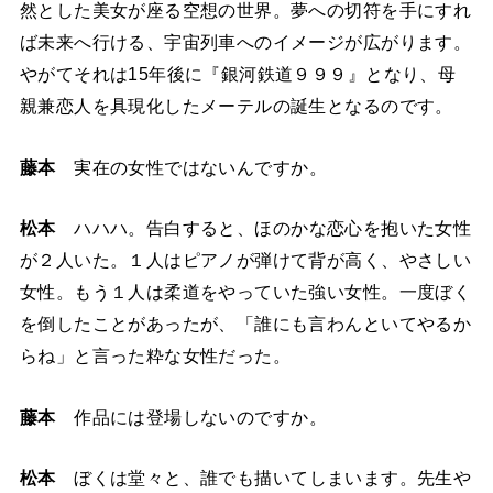
然とした美女が座る空想の世界。夢への切符を手にすれ
ば未来へ行ける、宇宙列車へのイメージが広がります。
やがてそれは15年後に『銀河鉄道９９９』となり、母
親兼恋人を具現化したメーテルの誕生となるのです。
藤本
実在の女性ではないんですか。
松本
ハハハ。告白すると、ほのかな恋心を抱いた女性
が２人いた。１人はピアノが弾けて背が高く、やさしい
女性。もう１人は柔道をやっていた強い女性。一度ぼく
を倒したことがあったが、「誰にも言わんといてやるか
らね」と言った粋な女性だった。
藤本
作品には登場しないのですか。
松本
ぼくは堂々と、誰でも描いてしまいます。先生や