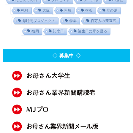
乾杯
大阪
岡崎
横浜
母の湯
母時間プロジェクト
特集
百万人の夢宣言
福岡
記念日
誕生日に母を語る
◇ 募集中 ◇