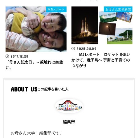
MJレポート
お母さん業界新聞
2025.08.09
MJレポート ロケットを追い
2017.12.28
かけて、種子島へ 宇宙と子育ての
「母さん記念日」～親離れは突然
つながり
に。
ABOUT US
編集部
お母さん大学 編集部です。