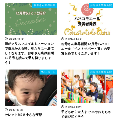
お母さん業界新聞
お母さん業界新聞
2023.12.01
2026.01.22
街がクリスマスイルミネーション
お母さん業界新聞12月号ハハコモ
で溢れかえる時、母たちは一層忙
エール「ベストサポート賞」の受
しくなります。お母さん業界新聞
賞おめでとうございます！
12月号を読んで乗り切りましょ
う！
MJレポート
お母さん業界新聞
2024.08.21
2017.10.18
子どもから大人まで 木やおもちゃ
セレクトMJ＠小さな変態
で遊び尽くそう