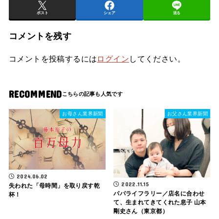
ポスト
シェア
送る
コメントを残す
コメントを投稿するには
ログイン
してください。
RECOMMEND
お母さん業界新聞
お父さん業界新聞
2024.06.02
2022.11.15
失われた「母時間」を取り戻す乾
パパライフラリー／店名に合わせ
杯！
て、生まれてきてくれた息子 山本
剛史さん（東京都）