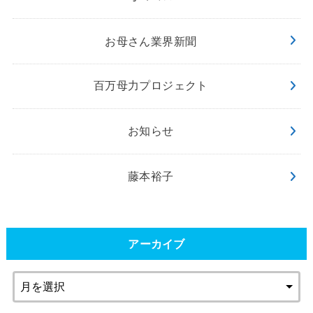
お母さん業界新聞
百万母力プロジェクト
お知らせ
藤本裕子
アーカイブ