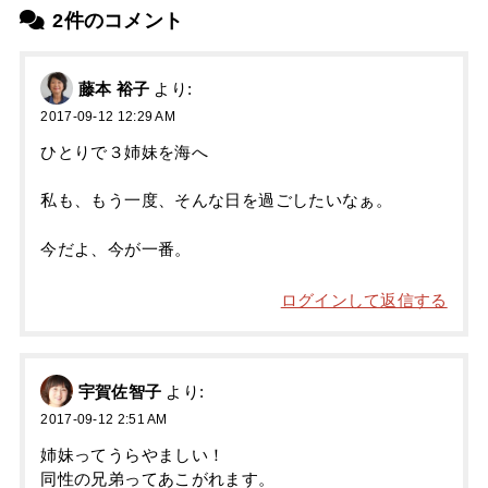
2件のコメント
藤本 裕子
より:
2017-09-12 12:29 AM
ひとりで３姉妹を海へ
私も、もう一度、そんな日を過ごしたいなぁ。
今だよ、今が一番。
ログインして返信する
宇賀佐智子
より:
2017-09-12 2:51 AM
姉妹ってうらやましい！
同性の兄弟ってあこがれます。