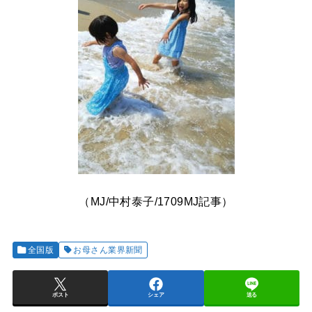
（MJ/中村泰子/1709MJ記事）
全国版
お母さん業界新聞
ポスト
シェア
送る