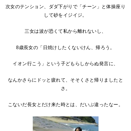
次女のテンション、ダダ下がりで「チーン」と体操座り
して砂をイジイジ。
三女は波が恐くて私から離れないし、
8歳長女の「日焼けしたくないけん、帰ろう。
イオン行こう」という子どもらしからぬ発言に、
なんかさらにドッと疲れて、そそくさと帰りましたと
さ。
こないだ長女とだけ来た時とは、だいぶ違ったなー。