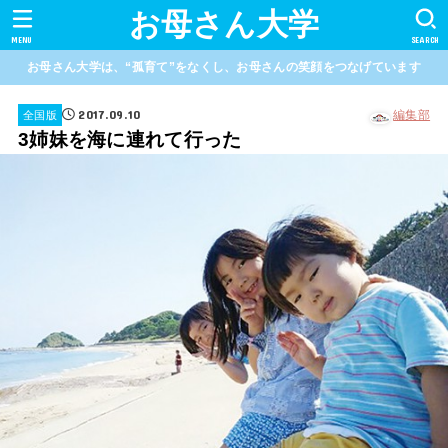
お母さん大学
MENU
SEARCH
お母さん大学は、“孤育て”をなくし、お母さんの笑顔をつなげています
2017.09.10
編集部
全国版
3姉妹を海に連れて行った