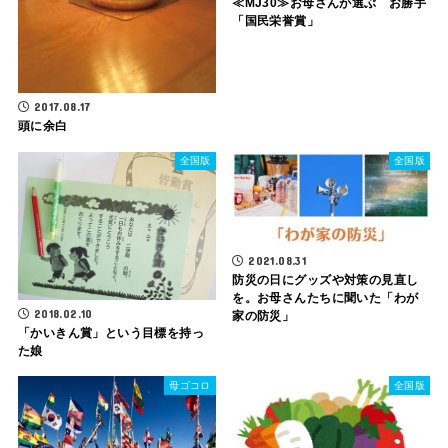
≪MJ30≫お母さんが選ぶ お勝手
「国民栄誉賞」
2017.08.17
頭に余白
全国版
全国版
2021.08.31
防災の日にグッズや対策の見直し
を。お母さんたちに聞いた「わが
2018.02.10
家の防災」
「かいきん賞」という目標を持っ
た娘
母ゴコロ
全国版