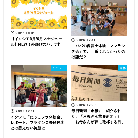
2026.08.01
【イクシモ8月/9月スケジュー
2026.07.31
ル】NEW！外遊びのハテナ⁉
「パパの保育士体験＋ママラン
チ会」で、一番うれしかったの
は誰だ？
イクシモ
乾杯
2026.07.27
毎日新聞「余禄」に紹介され
2026.07.31
た、「お母さん業界新聞」と
イクシモ「だっこフラ体験会」
「お母さんが夢に乾杯する日」
レポート。フラダンス未経験者
とは思えない笑顔に