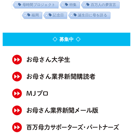
母時間プロジェクト
特集
百万人の夢宣言
福岡
記念日
誕生日に母を語る
◇ 募集中 ◇