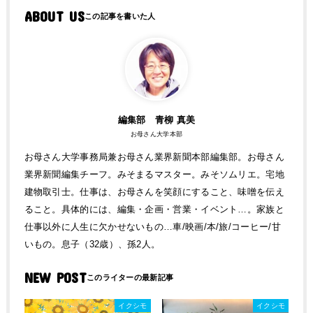
ABOUT US
編集部 青柳 真美
お母さん大学本部
お母さん大学事務局兼お母さん業界新聞本部編集部。お母さん
業界新聞編集チーフ。みそまるマスター。みそソムリエ。宅地
建物取引士。仕事は、お母さんを笑顔にすること、味噌を伝え
ること。具体的には、編集・企画・営業・イベント…。家族と
仕事以外に人生に欠かせないもの…車/映画/本/旅/コーヒー/甘
いもの。息子（32歳）、孫2人。
NEW POST
イクシモ
イクシモ