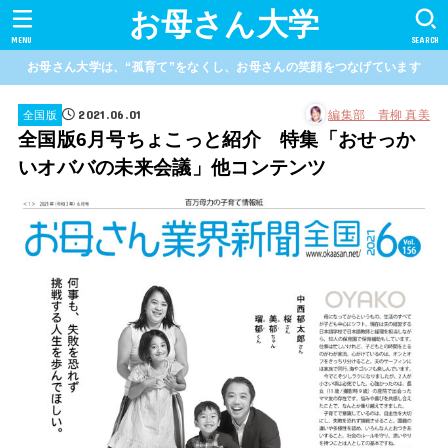
お母さん大学
MENU
SEARCH
お母さん大学は、“孤育て”をなくし、お母さんの笑顔をつなげています
2021.06.01
編集部 青柳 真美
全国版
全国版6月号ちょこっと紹介 特集「おせっか
いオババの未来会議」他コンテンツ