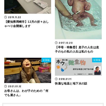
2019.11.22
【愛知県岡崎市】12月の折々おし
ゃべり会開催します
2017.12.20
【卒母・特集⑫】息子の人生は息
子のもの私の人生は私のもの
全国版
全国版
2018.01.11
快適な地温と地下水の話
2021.01.12
お母さんは、わが子のための「何
でも屋さん」