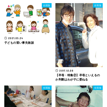
全国版
全国版
2021.05.24
子どもの習い事失敗談
2017.12.08
【卒母・特集②】卒母といえるの
か判断はわが子に委ねる
全国版
全国版