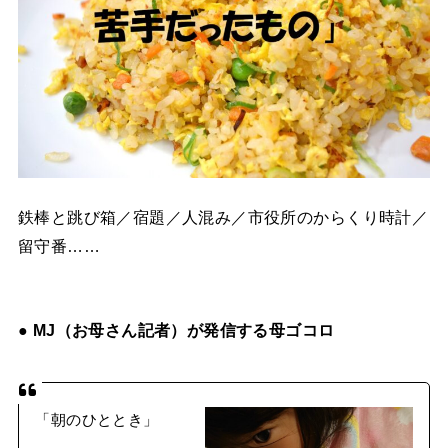
鉄棒と跳び箱／宿題／人混み／市役所のからくり時計／
留守番……
● MJ（お母さん記者）が発信する母ゴコロ
「朝のひととき」