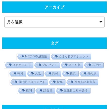
アーカイブ
タグ
MJプロ養成講座
えほん箱プロジェクト
はじめての日
プレゼント
メール版
不登校
乾杯
大阪
岡崎
横浜
母の湯
母時間プロジェクト
特集
百万人の夢宣言
福岡
記念日
誕生日に母を語る