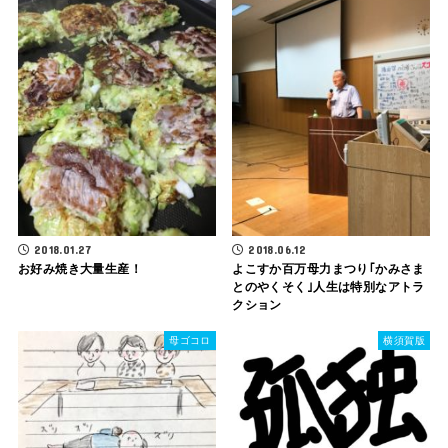
2018.01.27
2018.06.12
お好み焼き大量生産！
よこすか百万母力まつり｢かみさま
とのやくそく｣人生は特別なアトラ
クション
母ゴコロ
横須賀版