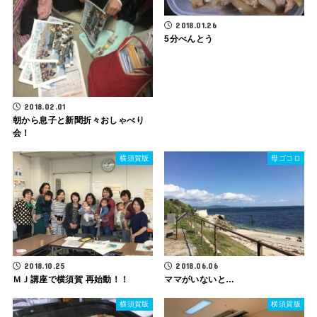
2018.01.26
5分べんとう
2018.02.01
朝から息子と新聞折々おしゃべり
会！
横須賀版
母ゴコロ
2018.10.25
2018.06.06
ＭＪ講座で横須賀 再始動！！
ママがいないと…
横須賀版
横須賀版