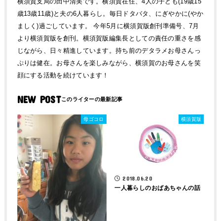
横須賀支局の田中清美です。横須賀在住、4人の子ども(19歳15
歳13歳11歳)と夫の6人暮らし。毎日ドタバタ、にぎやかに(やか
ましく)過ごしています。 今年5月に横須賀版創刊準備号、7月
より横須賀版を創刊。横須賀版編集長としての責任の重さを感
じながら、日々精進しています。持ち前のデタラメお母さんっ
ぷりは健在。お母さんを楽しみながら、横須賀のお母さんを笑
顔にする活動を続けています！
NEW POST
母ゴコロ
横須賀版
2018.06.20
一人暮らしのおばあちゃんの話