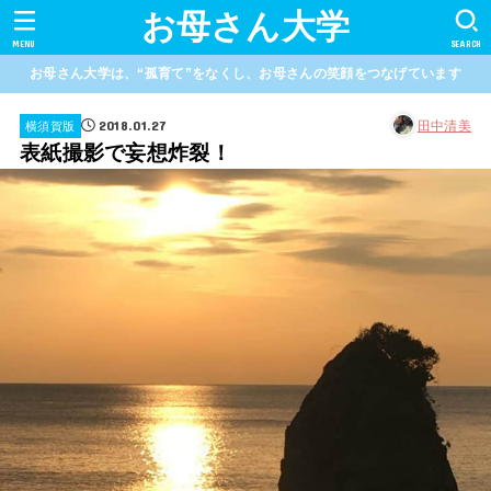
お母さん大学
MENU
SEARCH
お母さん大学は、“孤育て”をなくし、お母さんの笑顔をつなげています
2018.01.27
田中清美
横須賀版
表紙撮影で妄想炸裂！