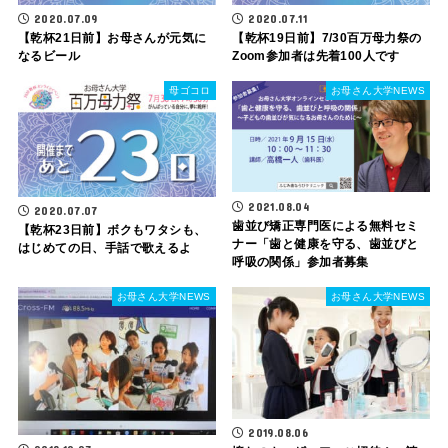
2020.07.09
2020.07.11
【乾杯21日前】お母さんが元気に
【乾杯19日前】7/30百万母力祭の
なるビール
Zoom参加者は先着100人です
母ゴコロ
お母さん大学NEWS
2021.08.04
2020.07.07
歯並び矯正専門医による無料セミ
【乾杯23日前】ボクもワタシも、
ナー「歯と健康を守る、歯並びと
はじめての日、手話で歌えるよ
呼吸の関係」参加者募集
お母さん大学NEWS
お母さん大学NEWS
2019.08.06