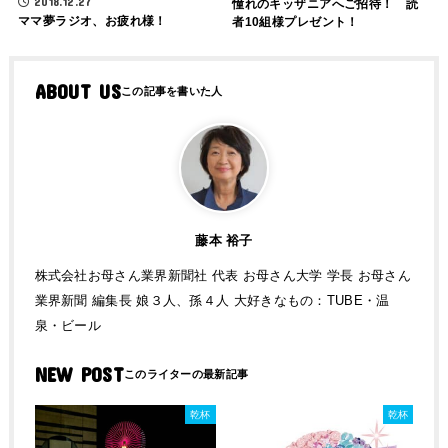
2018.12.27
憧れのキッザニアへご招待！ 読
ママ夢ラジオ、お疲れ様！
者10組様プレゼント！
ABOUT US
藤本 裕子
株式会社お母さん業界新聞社 代表 お母さん大学 学長 お母さん
業界新聞 編集長 娘３人、孫４人 大好きなもの：TUBE・温
泉・ビール
NEW POST
乾杯
乾杯