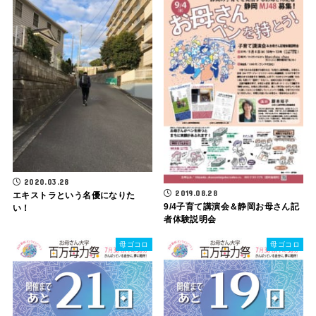
2020.03.28
2019.08.28
エキストラという名優になりた
9/4子育て講演会＆静岡お母さん記
い！
者体験説明会
母ゴコロ
母ゴコロ