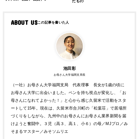
たもの
ABOUT US
池田彩
お母さん大学福岡支局長
（一社）お母さん大学福岡支局 代表理事 長女が1歳の頃に
お母さん大学に出会いました。ペンを持ち視点が変化し、「お
母さんになれてよかった！」と心から感じ久留米で活動をスタ
ートして15年。現在は、久留米市合川町の「松葉荘」で居場所
づくりをしながら、九州中のお母さんにお母さん業界新聞を届
けようと奮闘中。３児（高３、高１、小６）の母／MJプロ／み
そまるマスター／みそソムリエ