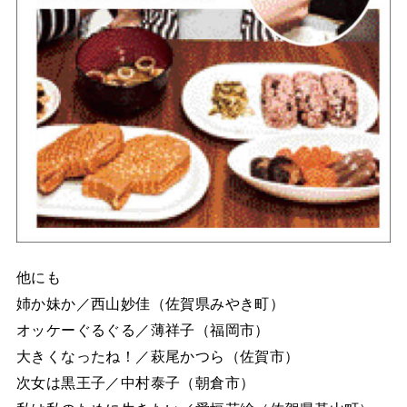
他にも
姉か妹か／西山妙佳（佐賀県みやき町）
オッケーぐるぐる／薄祥子（福岡市）
大きくなったね！／萩尾かつら（佐賀市）
次女は黒王子／中村泰子（朝倉市）