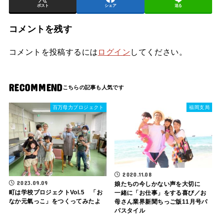
ポスト
シェア
送る
コメントを残す
コメントを投稿するには
ログイン
してください。
RECOMMEND
百万母力プロジェクト
福岡支局
2020.11.08
2023.09.09
娘たちの今しかない声を大切に
町は学校プロジェクトVol.5 「お
一緒に「お仕事」をする喜び／お
なか元氣っこ」をつくってみたよ
母さん業界新聞ちっご版11月号パ
パスタイル