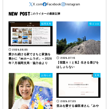
NEW POST
福岡支局
母ゴコロ
2026.08.05
愛され続ける家でまちと家族を
2026.07.15
豊かに「㈱ホームラボ」～2026
【宿題ＡＩと私】生きる喜びを
年７月福岡支局・協力会より
はしょらない
お知らせ
支局
2026.07.05
歪みを愛する歯医者さん「みや