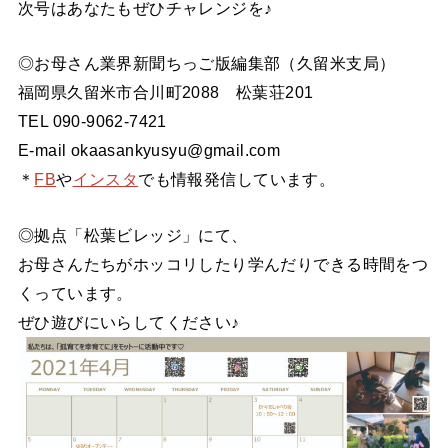
次号はあなたもぜひチャレンジを♪
◎お母さん業界新聞ちっご版編集部（久留米支局）
福岡県久留米市合川町2088 松葉荘201
TEL 090-9062-7421
E-mail okaasankyusyu@gmail.com
＊
FB
や
インスタ
でも情報発信しています。
◎拠点「松葉ビレッジ」にて、
お母さんたちがホッコリしたり学んだりできる時間をつ
くっています。
ぜひ遊びにいらしてください♪