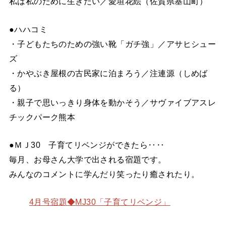
私は私のために生きたい／愛垣花絵（佐賀県基山町）
●ハハコミ
・子どもたちのための強い靴「ガチ強」／アサヒシュー
ズ
・かやぶき屋根の古民家に泊まろう／注連源（しめば
る）
・親子で思いっきり身体を動かそう／サヴァイブアスレ
チックパーク熊本
●ＭＪ30 子育てリベンジができたら‥‥
毎月、お母さん大学で出される宿題です。
みんなのコメントに学んだり笑ったり癒されたり。
4月号宿題◆MJ30「子育てリベンジ」