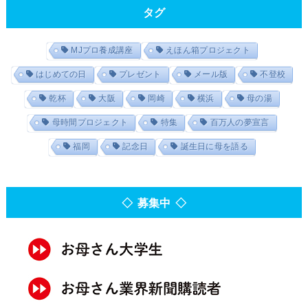
タグ
MJプロ養成講座
えほん箱プロジェクト
はじめての日
プレゼント
メール版
不登校
乾杯
大阪
岡崎
横浜
母の湯
母時間プロジェクト
特集
百万人の夢宣言
福岡
記念日
誕生日に母を語る
◇ 募集中 ◇