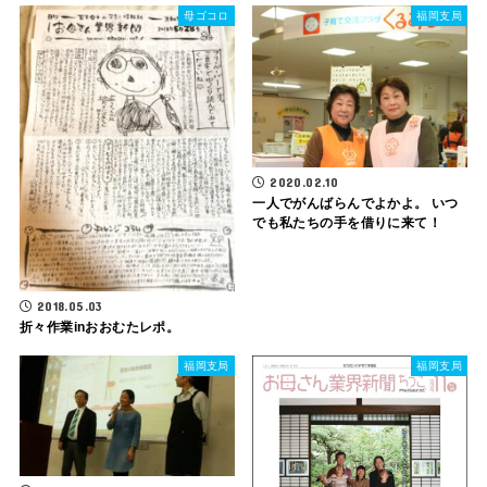
母ゴコロ
福岡支局
2020.02.10
一人でがんばらんでよかよ。 いつ
でも私たちの手を借りに来て！
2018.05.03
折々作業inおおむたレポ。
福岡支局
福岡支局