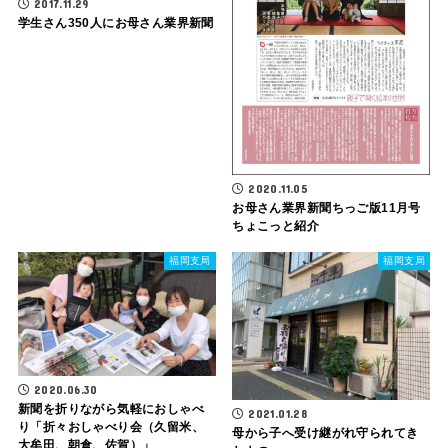
2017.11.29
学生さん350人にお母さん業界新聞
2020.11.05
お母さん業界新聞ちっご版11月号
ちょこっと紹介
福岡支局
福岡支局
2020.06.30
新聞を折りながら気軽におしゃべ
2021.01.28
り「折々おしゃべり会（久留米、
母から子へ受け継がれ守られてき
大牟田、朝倉、佐賀）」