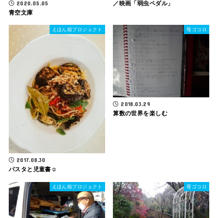
2020.05.05
／映画「弱虫ペダル」
青空文庫
えほん箱プロジェクト
母ゴコロ
2018.03.29
算数の世界を楽しむ
2017.08.30
パスタと児童書☺
えほん箱プロジェクト
母ゴコロ