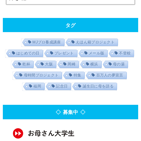
タグ
MJプロ養成講座
えほん箱プロジェクト
はじめての日
プレゼント
メール版
不登校
乾杯
大阪
岡崎
横浜
母の湯
母時間プロジェクト
特集
百万人の夢宣言
福岡
記念日
誕生日に母を語る
◇ 募集中 ◇