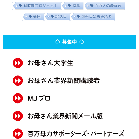
母時間プロジェクト
特集
百万人の夢宣言
福岡
記念日
誕生日に母を語る
◇ 募集中 ◇