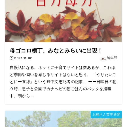
母ゴコロ横丁、みなとみらいに出現！
2023.11.02
編集部
自慢話になる。ネットに子育てサイトは数あるが、これほ
ど季節や匂いを感じるサイトはないと思う。 「やりたいこ
とに一直線」という野中文恵記者の記事。 ーー日曜日の朝
９時、息子と公園でカナヘビの朝ごはんのバッタを捕獲
中。朝から...
お母さん業界新聞