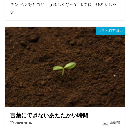
キン ペンをもつと うれしくなって ボクね ひとりじゃ
な...
コラム百万母力
言葉にできないあたたかい時間
2020.11.07
編集部