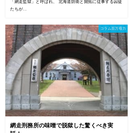
「網走監獄」と呼ばれ、 北海道防衛と開拓に従事する囚徒
たちが...
コラム百万母力
網走刑務所の味噌で脱獄した驚くべき実