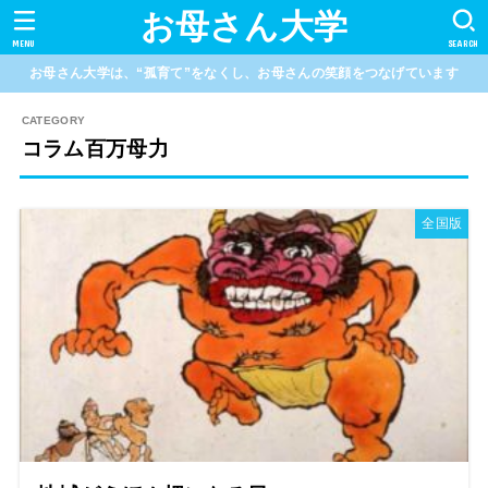
お母さん大学
MENU
SEARCH
お母さん大学は、“孤育て”をなくし、お母さんの笑顔をつなげています
コラム百万母力
全国版