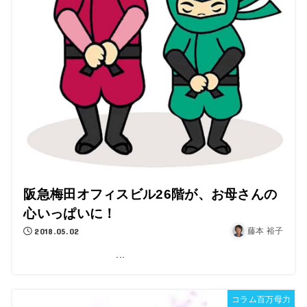
阪急梅田オフィスビル26階が、お母さんの
心いっぱいに！
2018.05.02
藤本 裕子
...
コラム百万母力