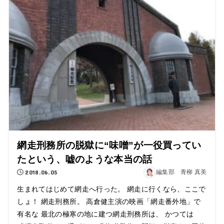
網走刑務所の脱獄に“味噌”が一役買ってい
たという、嘘のような本当の話
2018.06.05
編集部 青柳 真美
生まれてはじめて網走へ行った。 網走に行くなら、ここで
しょ！ 網走刑務所。 高倉健主演の映画「網走番外地」で
有名な 最北の極寒の地に建つ網走刑務所は、 かつては