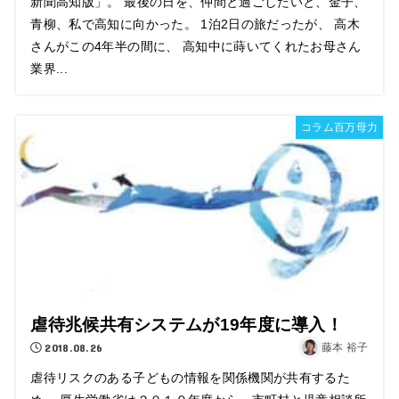
新聞高知版」。 最後の日を、仲間と過ごしたいと、金子、
青柳、私で高知に向かった。 1泊2日の旅だったが、 高木
さんがこの4年半の間に、 高知中に蒔いてくれたお母さん
業界...
コラム百万母力
虐待兆候共有システムが19年度に導入！
2018.08.26
藤本 裕子
虐待リスクのある子どもの情報を関係機関が共有するた