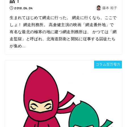
話！
2018.06.04
藤本 裕子
生まれてはじめて網走に行った。 網走に行くなら、ここで
しょ！ 網走刑務所。 高倉健主演の映画「網走番外地」で
有名な最北の極寒の地に建つ網走刑務所は、 かつては「網
走監獄」と呼ばれ、北海道防衛と開拓に従事する囚徒たち
が集め...
コラム百万母力