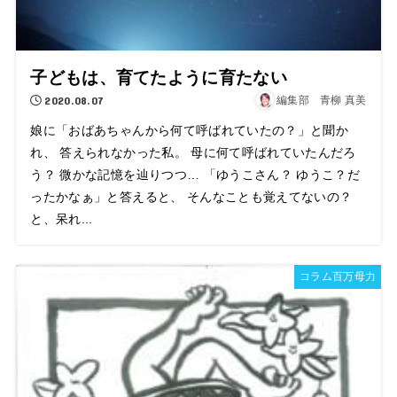
子どもは、育てたように育たない
2020.08.07
編集部 青柳 真美
娘に「おばあちゃんから何て呼ばれていたの？」と聞か
れ、 答えられなかった私。 母に何て呼ばれていたんだろ
う？ 微かな記憶を辿りつつ… 「ゆうこさん？ ゆうこ？だ
ったかなぁ」と答えると、 そんなことも覚えてないの？
と、呆れ...
コラム百万母力