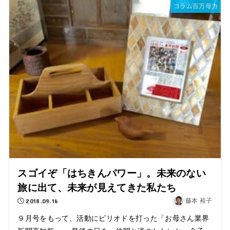
コラム百万母力
スゴイぞ「はちきんパワー」。未来のない
旅に出て、未来が見えてきた私たち
2018.09.16
藤本 裕子
９月号をもって、活動にピリオドを打った「お母さん業界