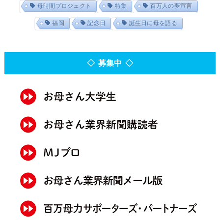
母時間プロジェクト
特集
百万人の夢宣言
福岡
記念日
誕生日に母を語る
◇ 募集中 ◇