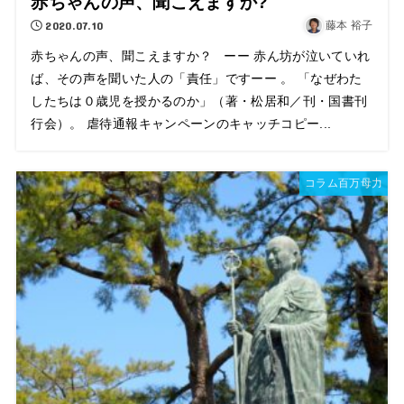
赤ちゃんの声、聞こえますか?
2020.07.10
藤本 裕子
赤ちゃんの声、聞こえますか？ ーー 赤ん坊が泣いていれ
ば、その声を聞いた人の「責任」ですーー 。 「なぜわた
したちは０歳児を授かるのか」（著・松居和／刊・国書刊
行会）。 虐待通報キャンペーンのキャッチコピー...
コラム百万母力