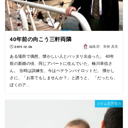
40年前の向こう三軒両隣
2019.12.06
編集部 青柳 真美
ある場所で偶然、懐かしい人とバッタリ出会った。 40年
前の新婚の頃、同じアパートに住んでいた、楠川幸信さ
ん。 当時は訓練生、今はベテランパイロットだ。 懐かし
さに、「お茶でもしませんか？」と誘うと、 「だったら、
ぼくのア...
コラム百万母力