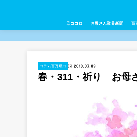
母ゴコロ
お母さん業界新聞
百
2018.03.09
コラム百万母力
春・311・祈り お