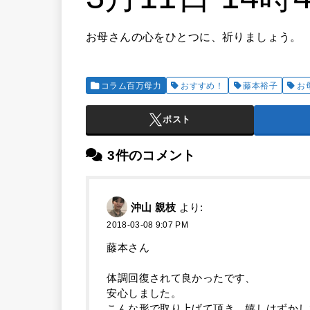
お母さんの心をひとつに、祈りましょう。
コラム百万母力
おすすめ！
藤本裕子
お
ポスト
3件のコメント
沖山 親枝
より:
2018-03-08 9:07 PM
藤本さん
体調回復されて良かったです、
安心しました。
こんな形で取り上げて頂き、嬉しはずかし