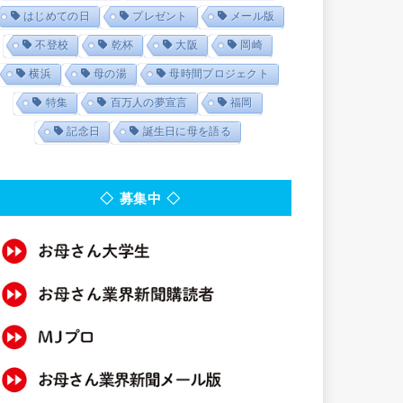
はじめての日
プレゼント
メール版
不登校
乾杯
大阪
岡崎
横浜
母の湯
母時間プロジェクト
特集
百万人の夢宣言
福岡
記念日
誕生日に母を語る
◇ 募集中 ◇