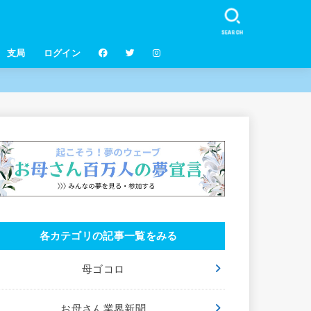
SEARCH
支局
ログイン
各カテゴリの記事一覧をみる
母ゴコロ
お母さん業界新聞