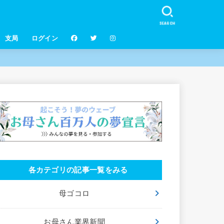
SEARCH
支局
ログイン
各カテゴリの記事一覧をみる
母ゴコロ
お母さん業界新聞