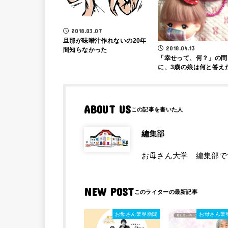
2018.03.07
旦那が味噌汁作れないの20年
2018.04.13
間知らなかった
「幸せって、何？」の問
に、3歳の娘は何と答え
ABOUT US
編集部
お母さん大学 編集部で
NEW POST
お母さん業界新聞
お母さん業