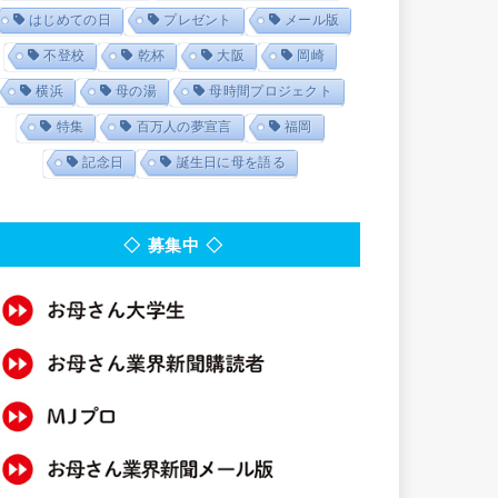
はじめての日
プレゼント
メール版
不登校
乾杯
大阪
岡崎
横浜
母の湯
母時間プロジェクト
特集
百万人の夢宣言
福岡
記念日
誕生日に母を語る
◇ 募集中 ◇