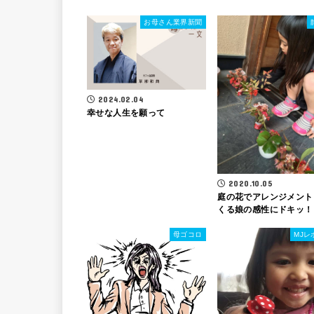
お母さん業界新聞
2024.02.04
幸せな人生を願って
2020.10.05
庭の花でアレンジメント
くる娘の感性にドキッ！
母ゴコロ
MJレ