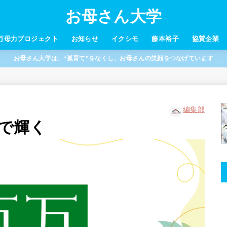
お母さん大学
万母力プロジェクト
お知らせ
イクシモ
藤本裕子
協賛企業
お母さん大学は、“孤育て”をなくし、お母さんの笑顔をつなげています
編集部
で輝く