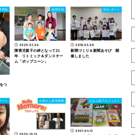
静岡版
福岡支局
MJレポート
2020.03.06
2018.05.08
障害児親子の絆となって21
新聞づくり＆新聞あそび 開
年 リトミック＆ダンスチー
催しました
ム「ポップコーン」
をつ
ポート
お母さん業界新聞
えほん箱プロジェクト
2021.04.13
2025.10.15