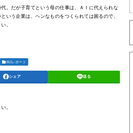
時代。だが子育てという母の仕事は、ＡＩに代えられな
いという企業は、ヘンなものをつくられては困るので、
さい。
MJレポート
シェア
送る
さい。