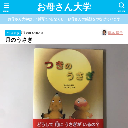
お母さん大学
MENU
SEARCH
お母さん大学は、“孤育て”をなくし、お母さんの笑顔をつなげています
2017.10.10
藤本 裕子
つぶやき
月のうさぎ