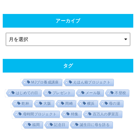
アーカイブ
タグ
MJプロ養成講座
えほん箱プロジェクト
はじめての日
プレゼント
メール版
不登校
乾杯
大阪
岡崎
横浜
母の湯
母時間プロジェクト
特集
百万人の夢宣言
福岡
記念日
誕生日に母を語る