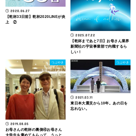
2020.06.27
【乾杯33日前】乾杯2020LINEが炎
上 ②
2025.07.22
【乾杯まであと7日】お母さん業界
新聞社の宇宙事業部で内職するら
しい！
つぶやき
つぶやき
2021.03.11
東日本大震災から10年。あの日を
忘れない。
2019.08.05
お母さんの乾杯の裏側④お母さん
大学生を褒めてもらって、うっと