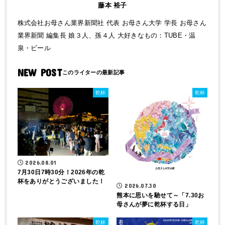
藤本 裕子
株式会社お母さん業界新聞社 代表 お母さん大学 学長 お母さん
業界新聞 編集長 娘３人、孫４人 大好きなもの：TUBE・温
泉・ビール
NEW POST
乾杯
乾杯
2026.08.01
7月30日7時30分！2026年の乾
杯をありがとうございました！
2026.07.30
熊本に思いを馳せて～「7.30お
母さんが夢に乾杯する日」
乾杯
乾杯