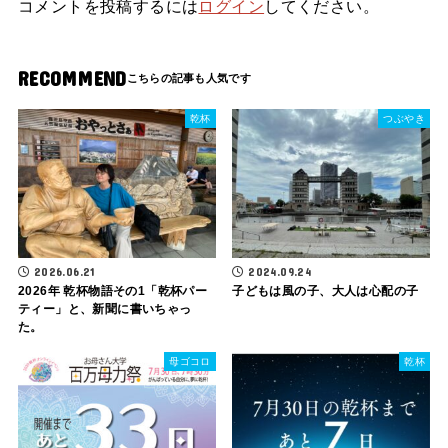
コメントを投稿するには
ログイン
してください。
RECOMMEND
乾杯
つぶやき
2026.06.21
2024.09.24
2026年 乾杯物語その1「乾杯パー
子どもは風の子、大人は心配の子
ティー」と、新聞に書いちゃっ
た。
母ゴコロ
乾杯