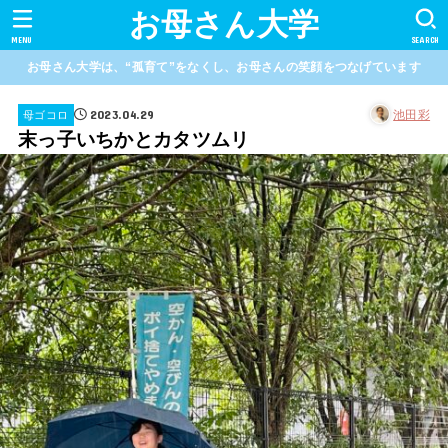
お母さん大学
MENU
SEARCH
お母さん大学は、“孤育て”をなくし、お母さんの笑顔をつなげています
2023.04.29
池田彩
母ゴコロ
末っ子いちかとカタツムリ