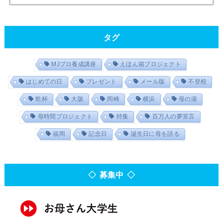
タグ
MJプロ養成講座
えほん箱プロジェクト
はじめての日
プレゼント
メール版
不登校
乾杯
大阪
岡崎
横浜
母の湯
母時間プロジェクト
特集
百万人の夢宣言
福岡
記念日
誕生日に母を語る
◇ 募集中 ◇