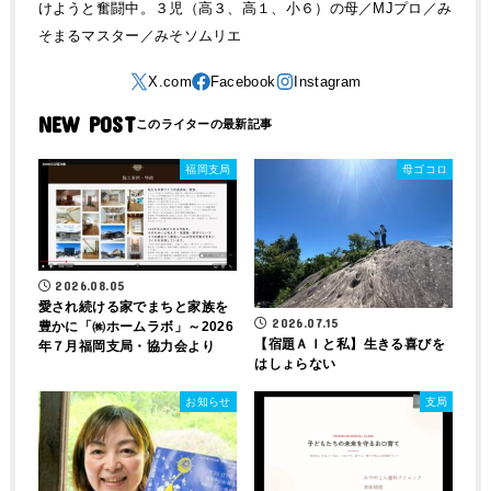
けようと奮闘中。３児（高３、高１、小６）の母／MJプロ／み
そまるマスター／みそソムリエ
NEW POST
福岡支局
母ゴコロ
2026.08.05
愛され続ける家でまちと家族を
2026.07.15
豊かに「㈱ホームラボ」～2026
【宿題ＡＩと私】生きる喜びを
年７月福岡支局・協力会より
はしょらない
お知らせ
支局