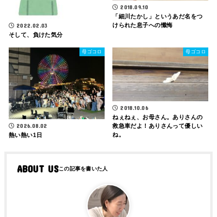
2018.09.10
「細川たかし」というあだ名をつ
けられた息子への懺悔
2022.02.03
そして、負けた気分
母ゴコロ
母ゴコロ
2018.10.06
ねぇねぇ、お母さん。ありさんの
2026.08.02
救急車だよ！ありさんって優しい
ね。
熱い熱い1日
ABOUT US