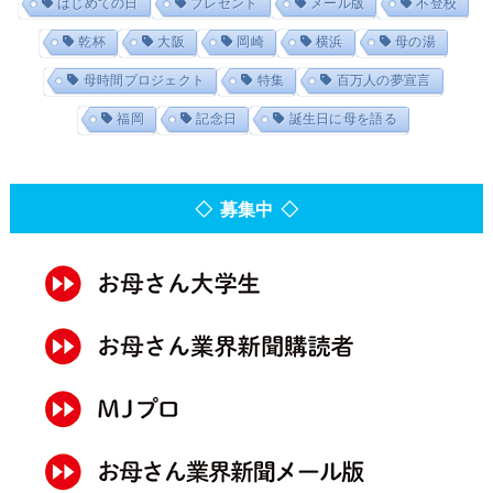
はじめての日
プレゼント
メール版
不登校
乾杯
大阪
岡崎
横浜
母の湯
母時間プロジェクト
特集
百万人の夢宣言
福岡
記念日
誕生日に母を語る
◇ 募集中 ◇