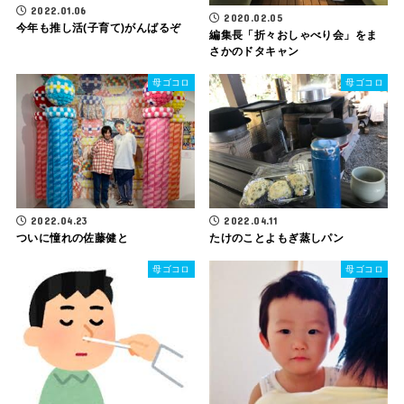
2022.01.06
2020.02.05
今年も推し活(子育て)がんばるぞ
編集長「折々おしゃべり会」をま
さかのドタキャン
母ゴコロ
母ゴコロ
2022.04.23
2022.04.11
ついに憧れの佐藤健と
たけのことよもぎ蒸しパン
母ゴコロ
母ゴコロ