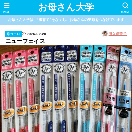
お母さん大学
MENU
SEARCH
お母さん大学は、“孤育て”をなくし、お母さんの笑顔をつなげています
2026.02.28
田久保薫子
母ゴコロ
ニューフェイス