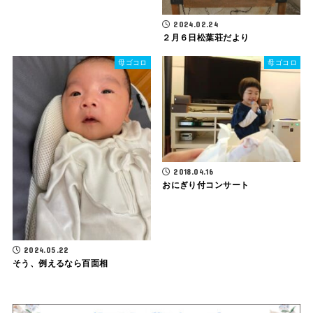
2024.02.24
２月６日松葉荘だより
母ゴコロ
母ゴコロ
2018.04.16
おにぎり付コンサート
2024.05.22
そう、例えるなら百面相