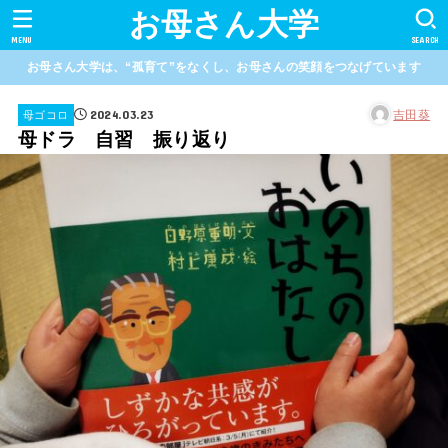
お母さん大学
MENU
SEARCH
お母さん大学は、“孤育て”をなくし、お母さんの笑顔をつなげています
2024.03.23
吉田葵
母ゴコロ
母ドラ 自習 振り返り