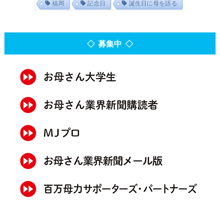
福岡
記念日
誕生日に母を語る
◇ 募集中 ◇