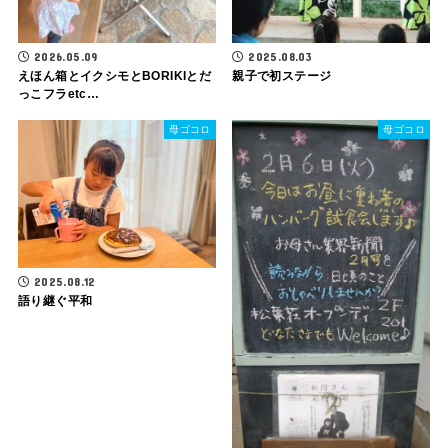
2026.05.09
2025.08.03
えほん箱とイクシモとBORIKIとだ
親子で初ステージ
っこフラetc…
母ゴコロ
母ゴコロ
2025.08.12
語り継ぐ平和