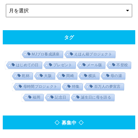
タグ
MJプロ養成講座
えほん箱プロジェクト
はじめての日
プレゼント
メール版
不登校
乾杯
大阪
岡崎
横浜
母の湯
母時間プロジェクト
特集
百万人の夢宣言
福岡
記念日
誕生日に母を語る
◇ 募集中 ◇