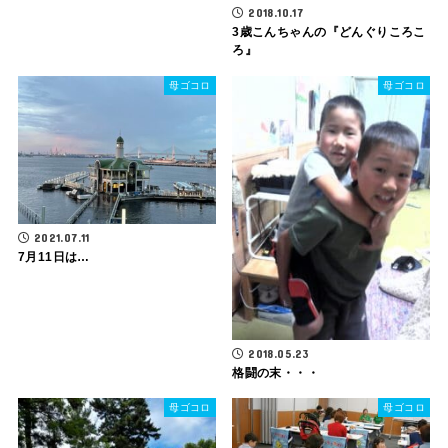
2018.10.17
3歳こんちゃんの『どんぐりころこ
ろ』
母ゴコロ
母ゴコロ
2021.07.11
7月11日は…
2018.05.23
格闘の末・・・
母ゴコロ
母ゴコロ