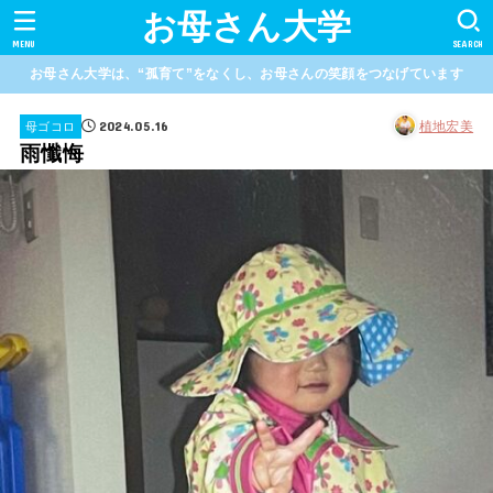
お母さん大学
MENU
SEARCH
お母さん大学は、“孤育て”をなくし、お母さんの笑顔をつなげています
2024.05.16
植地宏美
母ゴコロ
雨懺悔