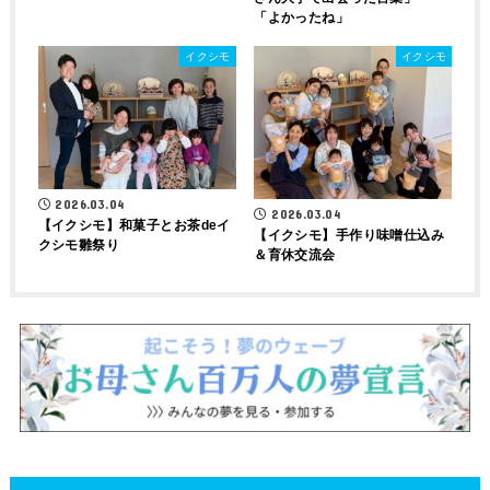
「よかったね」
イクシモ
イクシモ
2026.03.04
2026.03.04
【イクシモ】和菓子とお茶deイ
【イクシモ】手作り味噌仕込み
クシモ雛祭り
＆育休交流会